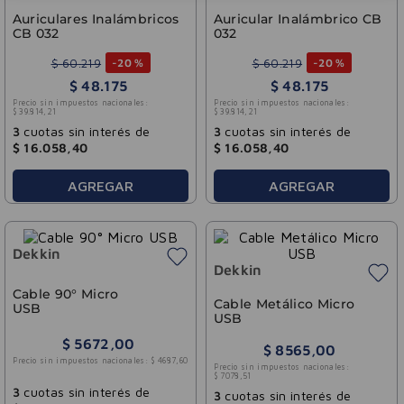
Auriculares Inalámbricos
Auricular Inalámbrico CB
CB 032
032
$
60
.
219
$
60
.
219
-
20 %
-
20 %
$
48
.
175
$
48
.
175
Precio sin impuestos nacionales:
Precio sin impuestos nacionales:
$
39
.
814
,
21
$
39
.
814
,
21
3
cuotas sin interés de
3
cuotas sin interés de
$
16
.
058
,
40
$
16
.
058
,
40
AGREGAR
AGREGAR
Dekkin
Dekkin
Cable 90° Micro
Cable Metálico Micro
USB
USB
$
5672
,
00
$
8565
,
00
Precio sin impuestos nacionales:
$
4687
,
60
Precio sin impuestos nacionales:
$
7078
,
51
3
cuotas sin interés de
3
cuotas sin interés de