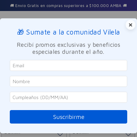
🚚 Envío Gratis en compras superiores a $100.000 AMBA 🚚
×
🎁 Sumate a la comunidad Vilela
Buscar
Recibí promos exclusivas y beneficios
especiales durante el año.
Dekkin
ORDENAR POR
FILTRAR
4
PRODUCTOS
Suscribirme
SOLO ONLINE
SOLO ONLINE
Dekkin
Dekkin