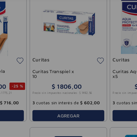
Curitas
Curitas
ela
Curitas Transpiel x
Curitas Aq
10
x5
00
$
1806
,
00
-
25 %
Precio sin impuestos nacionales:
$
1492
,
56
Precio sin impue
$
1775
,
21
3
cuotas sin interés de
$
602
,
00
3
cuotas sin
$
716
,
00
AGREGAR