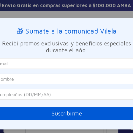
 Envío Gratis en compras superiores a $100.000 AMBA 
Sucursales
🎁 Sumate a la comunidad Vilela
Recibí promos exclusivas y beneficios especiales
TICA
FRAGANCIAS
CUIDADO PERSONAL
BIENESTAR Y FA
durante el año.
6
PRODUCTOS
Suscribirme