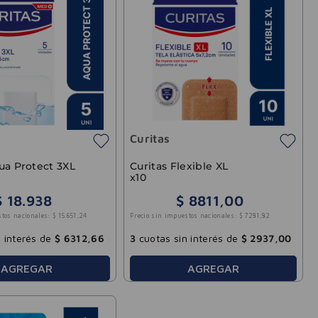
Curitas
ua Protect 3XL
Curitas Flexible XL
x10
$
18
.
938
$
8811
,
00
stos nacionales:
$
15
.
651
,
24
Precio sin impuestos nacionales:
$
7281
,
82
 interés de
$
6312
,
66
3
cuotas sin interés de
$
2937
,
00
AGREGAR
AGREGAR