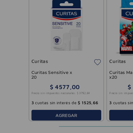
Curitas
Curitas
Curitas Sensitive x
Curitas Ma
20
x20
$
4577
,
00
$
Precio sin impuestos nacionales:
$
3782
,
64
Precio sin impue
3
cuotas sin interés de
$
1525
,
66
3
cuotas sin
AGREGAR