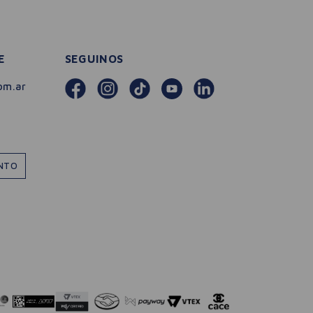
E
SEGUINOS
om.ar
ENTO