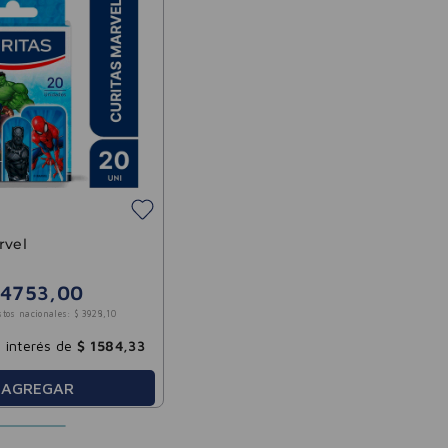
rvel
4753
,
00
stos nacionales:
$
3928
,
10
 interés de
$
1584
,
33
AGREGAR