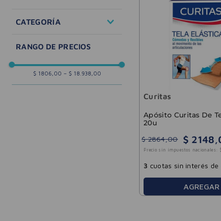
Cuidado de la Salud
CATEGORÍA
Primeros Auxilios
$ 1806,00
–
$ 18.938,00
Curitas
Apósito Curitas De T
20u
$
2148
,
$
2864
,
00
Precio sin impuestos nacionales:
3
cuotas sin interés de
AGREGAR