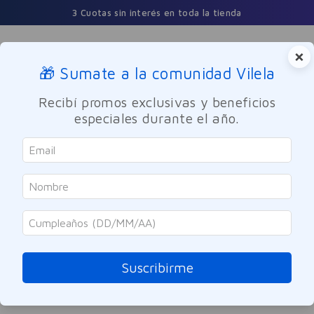
3 Cuotas sin interés en toda la tienda
×
🎁 Sumate a la comunidad Vilela
Buscar
Recibí promos exclusivas y beneficios
especiales durante el año.
ORDENAR POR
0
PRODUCTOS
OOPS!
Suscribirme
No se encontró ningún producto
¿Qué debo hacer?