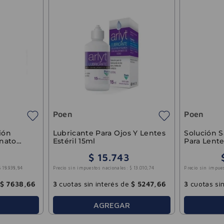
Poen
Poen
ión
Lubricante Para Ojos Y Lentes
Solución S
onato
Estéril 15ml
Para Lent
$
15
.
743
$
18
.
938
,
84
Precio sin impuestos nacionales:
$
13
.
010
,
74
Precio sin impue
$
7638
,
66
3
cuotas sin interés de
$
5247
,
66
3
cuotas sin
AGREGAR