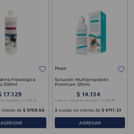
Poen
alina Fisiológica
Solución Multipropósito
es 500ml
Premium 120ml
$
17
.
129
$
14
.
134
stos nacionales:
$
14
.
156
,
20
Precio sin impuestos nacionales:
$
11
.
680
,
99
 interés de
$
5709
,
66
3
cuotas sin interés de
$
4711
,
33
AGREGAR
AGREGAR