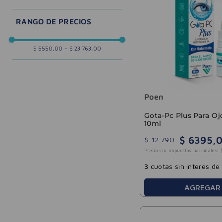
Poen
Coltix
$ 5550,00
–
$ 23.763,00
Poen
Gota-Pc Plus Para Oj
10ml
$
6395
,
$
12
.
790
Precio sin impuestos nacionales:
3
cuotas sin interés de
AGREGAR