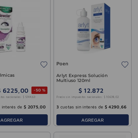
Poen
lmicas
Arlyt Express Solución
Multiuso 120ml
$
6225
,
00
$
12
.
872
-
50 %
Precio sin impuestos nacionales:
$
10
.
638
,
02
stos nacionales:
$
5144
,
63
3
cuotas sin interés de
$
4290
,
66
 interés de
$
2075
,
00
AGREGAR
AGREGAR