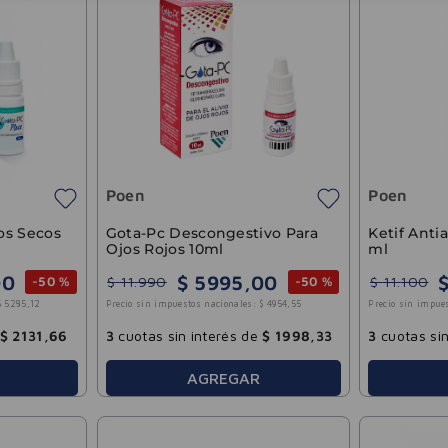
Poen
Poen
os Secos
Gota-Pc Descongestivo Para
Ketif Anti
Ojos Rojos 10ml
ml
00
$
5995
,
00
$
11
.
990
$
11
.
100
-
50 %
-
50 %
$
5285
,
12
Precio sin impuestos nacionales:
$
4954
,
55
Precio sin impue
$
2131
,
66
3
cuotas sin interés de
$
1998
,
33
3
cuotas sin
AGREGAR