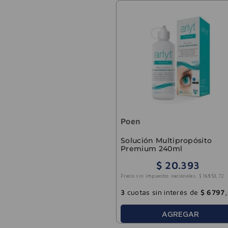
Poen
Solución Multipropósito
Premium 240ml
$
20
.
393
Precio sin impuestos nacionales:
$
16
.
853
,
72
3
cuotas sin interés de
$
6797
,
AGREGAR