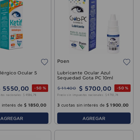
Poen
alérgico Ocular 5
Lubricante Ocular Azul
Sequedad Gota PC 10ml
$
5550
,
00
$
5700
,
00
$
11
.
400
-
50 %
-
50 %
stos nacionales:
$
4586
,
78
Precio sin impuestos nacionales:
$
4710
,
74
 interés de
$
1850
,
00
3
cuotas sin interés de
$
1900
,
00
AGREGAR
AGREGAR