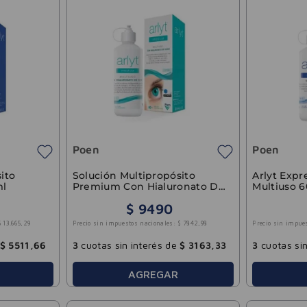
Poen
Poen
ito
Solución Multipropósito
Arlyt Expr
ml
Premium Con Hialuronato De
Multiuso 
Sodio 60ml
$
9490
$
13
.
665
,
29
Precio sin impuestos nacionales:
$
7842
,
98
Precio sin impue
$
5511
,
66
3
cuotas sin interés de
$
3163
,
33
3
cuotas sin
AGREGAR