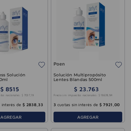
Poen
ess Solución
Solución Multipropósito
60ml
Lentes Blandas 500ml
$
8515
$
23
.
763
stos nacionales:
$
7037
,
19
Precio sin impuestos nacionales:
$
19
.
638
,
84
 interés de
$
2838
,
33
3
cuotas sin interés de
$
7921
,
00
AGREGAR
AGREGAR