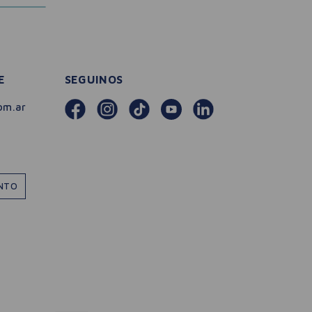
E
SEGUINOS
om.ar
ENTO