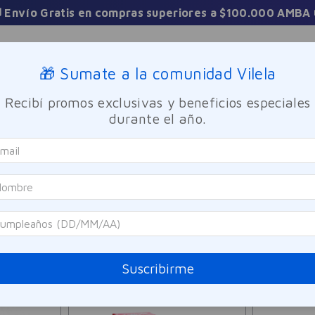
3 Cuotas sin interés en toda la tienda
Sucursales
🎁 Sumate a la comunidad Vilela
Recibí promos exclusivas y beneficios especiales
TICA
FRAGANCIAS
CUIDADO PERSONAL
BIENESTAR Y FA
durante el año.
17
PRODUCTOS
Suscribirme