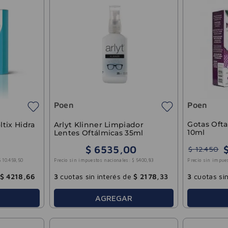
Poen
Poen
Gotas Ofta
ltix Hidra
Arlyt Klinner Limpiador
10ml
Lentes Oftálmicas 35ml
$
6535
,
00
$
12
.
450
$
10
.
459
,
50
Precio sin impuestos nacionales:
$
5400
,
83
Precio sin impue
$
4218
,
66
3
cuotas sin interés de
$
2178
,
33
3
cuotas sin
AGREGAR