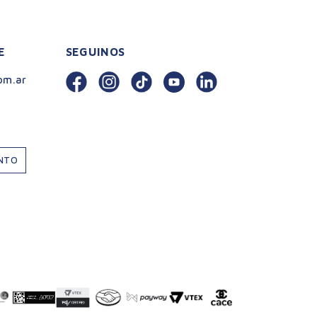
E
SEGUINOS
om.ar
ENTO