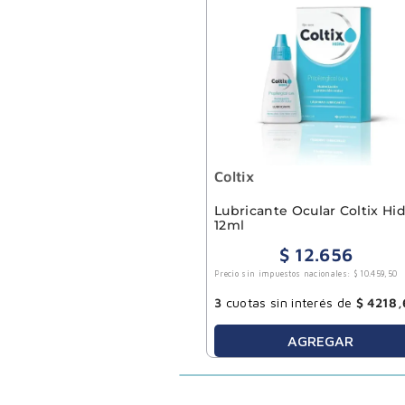
Coltix
Lubricante Ocular Coltix Hid
12ml
$
12
.
656
Precio sin impuestos nacionales:
$
10
.
459
,
50
3
cuotas sin interés de
$
4218
,
AGREGAR