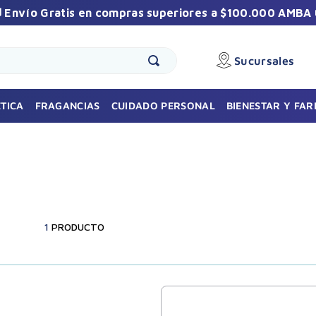
 Envío Gratis en compras superiores a $100.000 AMBA 
Sucursales
🎁 Sumate a la comunidad Vilela
Recibí promos exclusivas y beneficios especiales
TICA
FRAGANCIAS
CUIDADO PERSONAL
BIENESTAR Y FA
durante el año.
1
PRODUCTO
Suscribirme