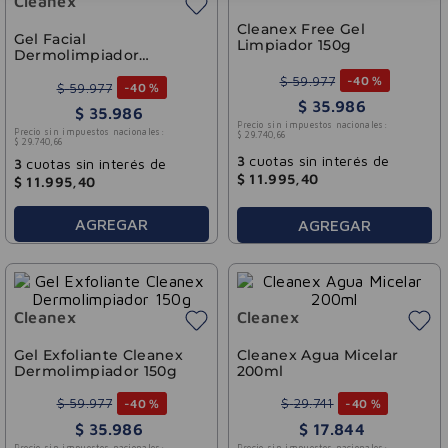
Cleanex
Cleanex Free Gel
Gel Facial
Limpiador 150g
Dermolimpiador
Cleanex 150gr
$
59
.
977
-
40 %
$
59
.
977
-
40 %
$
35
.
986
$
35
.
986
Precio sin impuestos nacionales:
Precio sin impuestos nacionales:
$
29
.
740
,
66
$
29
.
740
,
66
3
cuotas sin interés de
3
cuotas sin interés de
$
11
.
995
,
40
$
11
.
995
,
40
AGREGAR
AGREGAR
Cleanex
Cleanex
Gel Exfoliante Cleanex
Cleanex Agua Micelar
Dermolimpiador 150g
200ml
$
59
.
977
$
29
.
741
-
40 %
-
40 %
$
35
.
986
$
17
.
844
Precio sin impuestos nacionales:
Precio sin impuestos nacionales: