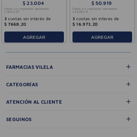
$
23
.
004
$
50
.
919
Precio sin impuestos nacionales:
Precio sin impuestos nacionales:
$
19
.
012
,
07
$
42
.
082
,
31
3
cuotas sin interés de
3
cuotas sin interés de
$
7668
,
20
$
16
.
973
,
20
AGREGAR
AGREGAR
FARMACIAS VILELA
CATEGORÍAS
ATENCIÓN AL CLIENTE
SEGUINOS