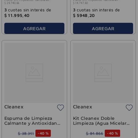
$
29
.
740
,
66
$
14
.
747
,
60
3
cuotas sin interés de
3
cuotas sin interés de
$
11
.
995
,
40
$
5948
,
20
AGREGAR
AGREGAR
Cleanex
Cleanex
Espuma de Limpieza
Kit Cleanex Doble
Calmante y Antioxidante
Limpieza (Agua Micelar +
Cleanex Cúrcuma 150ml
Dermolimpiador)
$
38
.
341
$
84
.
866
-
40 %
-
40 %