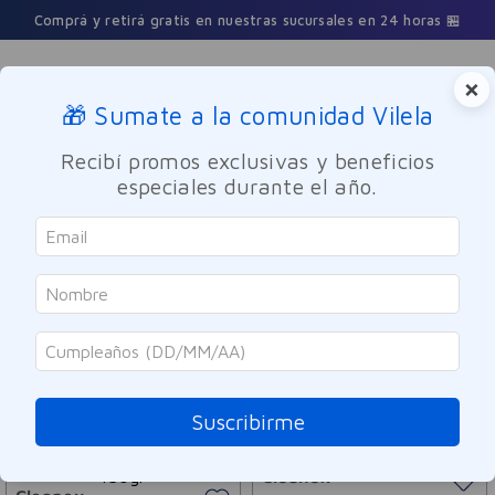
Comprá y retirá gratis en nuestras sucursales en 24 horas 🏪
×
🎁 Sumate a la comunidad Vilela
Buscar
Recibí promos exclusivas y beneficios
especiales durante el año.
Cleanex
ORDENAR POR
FILTRAR
6
PRODUCTOS
Suscribirme
Cleanex