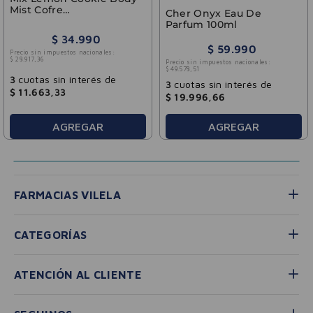
Mist Cofre
Cher Onyx Eau De
(+Buttercream 150g)
Parfum 100ml
Cher 135ml
$
34
.
990
$
59
.
990
Precio sin impuestos nacionales:
$
28
.
917
,
36
Precio sin impuestos nacionales:
$
49
.
578
,
51
3
cuotas sin interés de
3
cuotas sin interés de
$
11
.
663
,
33
$
19
.
996
,
66
AGREGAR
AGREGAR
FARMACIAS VILELA
CATEGORÍAS
ATENCIÓN AL CLIENTE