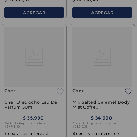
AGREGAR
AGREGAR
Cher
Cher
Cher Dieciocho Eau De
Mix Salted Caramel Body
Parfum 50ml
Mist Cofre
(+Buttercream 150g)
Cher 135ml
$
35
.
990
$
34
.
990
Precio sin impuestos nacionales:
Precio sin impuestos nacionales:
$
29
.
743
,
80
$
28
.
917
,
36
3
cuotas sin interés de
3
cuotas sin interés de