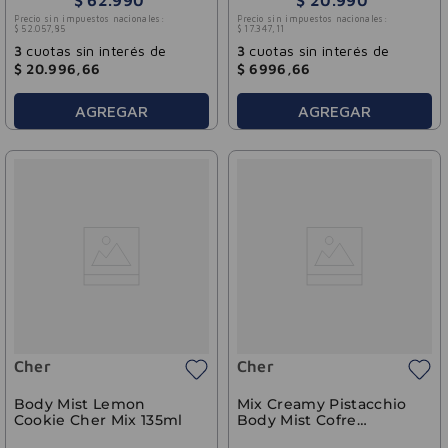
$
62
.
990
$
20
.
990
Precio sin impuestos nacionales:
Precio sin impuestos nacionales:
$
52
.
057
,
85
$
17
.
347
,
11
3
cuotas sin interés de
3
cuotas sin interés de
$
20
.
996
,
66
$
6996
,
66
AGREGAR
AGREGAR
Cher
Cher
Body Mist Lemon
Mix Creamy Pistacchio
Cookie Cher Mix 135ml
Body Mist Cofre
(+Buttercream 150g)