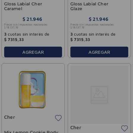
Gloss Labial Cher
Gloss Labial Cher
Caramel
Glaze
$
21
.
946
$
21
.
946
Precio sin impuestos nacionales:
Precio sin impuestos nacionales:
$
18
.
137
,
19
$
18
.
137
,
19
3
cuotas sin interés de
3
cuotas sin interés de
$
7315
,
33
$
7315
,
33
AGREGAR
AGREGAR
Cher
Cher
Mix Lemon Cookie Body