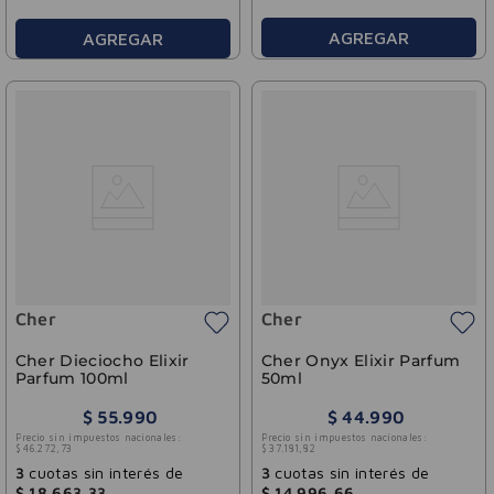
AGREGAR
AGREGAR
Cher
Cher
Cher Dieciocho Elixir
Cher Onyx Elixir Parfum
Parfum 100ml
50ml
$
55
.
990
$
44
.
990
Precio sin impuestos nacionales:
Precio sin impuestos nacionales:
$
46
.
272
,
73
$
37
.
181
,
82
3
cuotas sin interés de
3
cuotas sin interés de
$
18
.
663
,
33
$
14
.
996
,
66