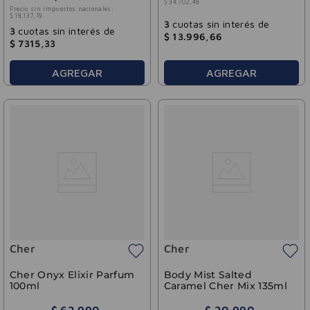
$
34
.
702
,
48
Precio sin impuestos nacionales:
$
18
.
137
,
19
3
cuotas sin interés de
3
cuotas sin interés de
$
13
.
996
,
66
$
7315
,
33
AGREGAR
AGREGAR
Cher
Cher
Cher Onyx Elixir Parfum
Body Mist Salted
100ml
Caramel Cher Mix 135ml