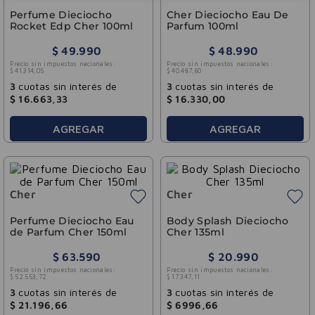
Perfume Dieciocho
Cher Dieciocho Eau De
Rocket Edp Cher 100ml
Parfum 100ml
$
49
.
990
$
48
.
990
Precio sin impuestos nacionales:
Precio sin impuestos nacionales:
$
41
.
314
,
05
$
40
.
487
,
60
3
cuotas sin interés de
3
cuotas sin interés de
$
16
.
663
,
33
$
16
.
330
,
00
AGREGAR
AGREGAR
Cher
Cher
Perfume Dieciocho Eau
Body Splash Dieciocho
de Parfum Cher 150ml
Cher 135ml
$
63
.
590
$
20
.
990
Precio sin impuestos nacionales:
Precio sin impuestos nacionales:
$
52
.
553
,
72
$
17
.
347
,
11
3
cuotas sin interés de
3
cuotas sin interés de
$
21
.
196
,
66
$
6996
,
66