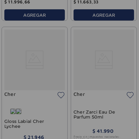
$
11
.
996
,
66
$
11
.
663
,
33
AGREGAR
AGREGAR
Cher
Cher
Cher Zarci Eau De
Parfum 50ml
Gloss Labial Cher
Lychee
$
41
.
990
$
21
.
946
Precio sin impuestos nacionales: