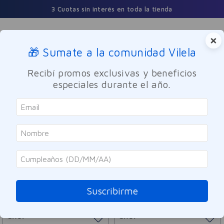
3 Cuotas sin interés en toda la tienda
×
🎁 Sumate a la comunidad Vilela
Buscar
Recibí promos exclusivas y beneficios
especiales durante el año.
Cher
ORDENAR POR
FILTRAR
20
PRODUCTOS
Suscribirme
Cher
Cher