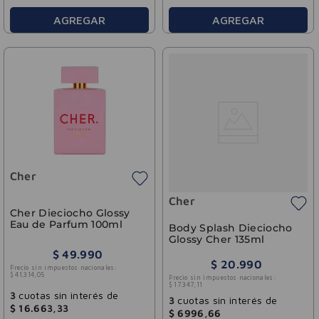
AGREGAR
AGREGAR
Cher
Cher
Cher Dieciocho Glossy
Eau de Parfum 100ml
Body Splash Dieciocho
Glossy Cher 135ml
$
49
.
990
$
20
.
990
Precio sin impuestos nacionales:
$
41
.
314
,
05
Precio sin impuestos nacionales:
$
17
.
347
,
11
3
cuotas sin interés de
3
cuotas sin interés de
$
16
.
663
,
33
$
6996
,
66