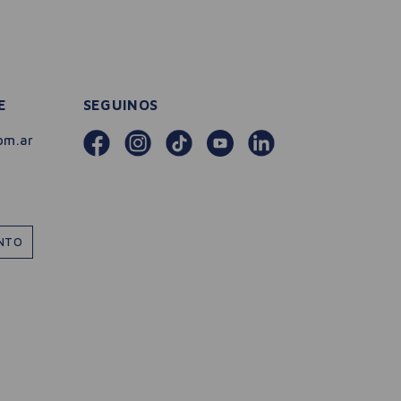
E
SEGUINOS
om.ar
ENTO
－
＋
🛒 AGREGAR