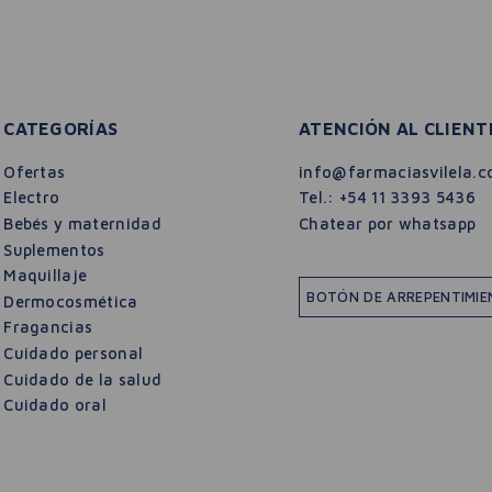
CATEGORÍAS
ATENCIÓN AL CLIENT
Ofertas
info@farmaciasvilela.c
Electro
Tel.:
+54 11 3393 5436
Bebés y maternidad
Chatear por whatsapp
Suplementos
Maquillaje
BOTÓN DE ARREPENTIMI
Dermocosmética
Fragancias
Cuidado personal
Cuidado de la salud
Cuidado oral
$
65
.
999
$
94
.
285
ntifotoenvejecimiento Vichy 40ml