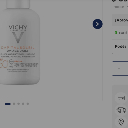
Precio sin i
¡Aprov
3
cuota
Podés 
－