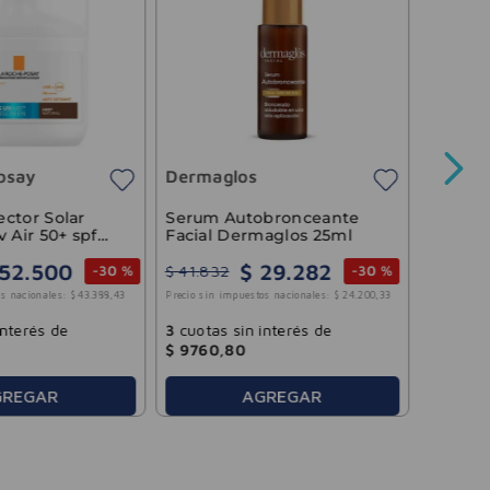
Sérum P
Mancha
50 Gar
osay
Dermaglos
Precio sin 
ctor Solar
Serum Autobronceante
 Air 50+ spf
Facial Dermaglos 25ml
ral La Roche-
52
.
500
$
29
.
282
$
41
.
832
-
30 %
-
30 %
3
cuotas
s nacionales:
$
43
.
388
,
43
Precio sin impuestos nacionales:
$
24
.
200
,
33
$
9996
,
interés de
3
cuotas sin interés de
$
9760
,
80
GREGAR
AGREGAR