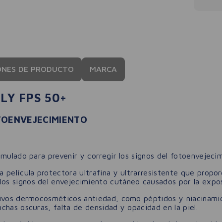
ONES DE PRODUCTO
MARCA
LY FPS 50+
TOENVEJECIMIENTO
mulado para prevenir y corregir los signos del fotoenvejeci
 película protectora ultrafina y ultrarresistente que propo
os signos del envejecimiento cutáneo causados por la exposi
tivos dermocosméticos antiedad, como péptidos y niacinamid
chas oscuras, falta de densidad y opacidad en la piel.