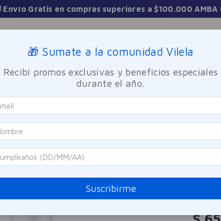
3 Cuotas sin 
Sucursales
🎁 Sumate a la comunidad Vilela
Recibí promos exclusivas y beneficios especiales
TICA
FRAGANCIAS
CUIDADO PERSONAL
BIENESTAR Y FA
durante el año.
leil UV Age Daily FPS50+ Fluido Antifotoenvejecimiento Vichy 40m
Vichy
Capi
Flui
40m
Suscribirme
Referen
$
65