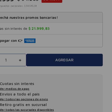
mpuestos nacionales:
$
54
.
545
,
04
echá nuestras promos bancarias!
s sin interés de
$
21
.
999
,
83
pagar con 👉
＋
AGREGAR
Cuotas sin interés
Ver medios de pago
Envios a todo el pais
Ver todos las opciones de envio
Retiro gratis en sucursal
Ver todas las sucursales disponibles