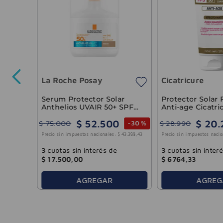
ector
 30ml
La Roche Posay
Cicatricure
38
.
834
,
71
Serum Protector Solar
Protector Solar
Anthelios UVAIR 50+ SPF
Anti-age Cicatri
Medio Natural La Roche
$
52
.
500
$
20
.
Posay 50ml
$
75
.
000
$
28
.
990
-
30 %
Precio sin impuestos nacionales:
$
43
.
388
,
43
Precio sin impuestos nacio
3
cuotas sin interés de
3
cuotas sin inter
$
17
.
500
,
00
$
6764
,
33
AGREGAR
AGREG