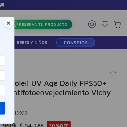
interés en toda la tienda
×
RESERVÁ TU PRODUCTO
RMACIA
BEBES Y NIÑOS
CONSEJOS
l
tal Soleil UV Age Daily FPS50+
do Antifotoenvejecimiento Vichy
l
cia
:
-310998
.
999
$
94
.
285
30 %
OFF