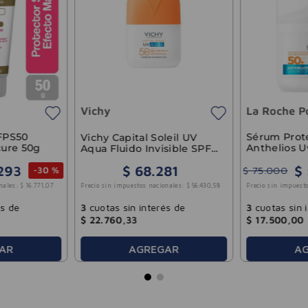
Vichy
La Roche P
 FPS50
Sérum Prote
Vichy Capital Soleil UV
cure 50g
Anthelios Uv
Aqua Fluido Invisible SPF
Oscuro Natu
50 50ml
293
$
$
68
.
281
Posay 50g
$
75
.
000
-
30 %
Precio sin impuestos nacionales:
$
56
.
430
,
58
nales:
$
16
.
771
,
07
Precio sin impuesto
3
cuotas sin interés de
és de
3
cuotas sin 
$
22
.
760
,
33
$
17
.
500
,
00
AR
A
AGREGAR