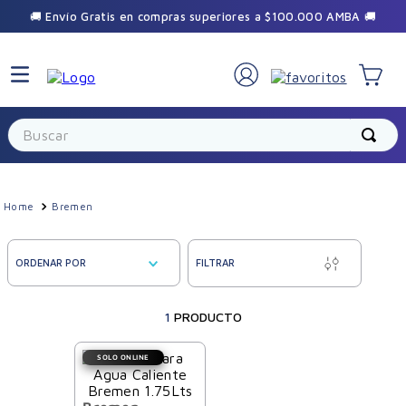
🚚 Envío Gratis en compras superiores a $100.000 AMBA 🚚
×
🎁 Sumate a la comunidad Vilela
Buscar
Recibí promos exclusivas y beneficios
especiales durante el año.
Bremen
ORDENAR POR
FILTRAR
1
PRODUCTO
Suscribirme
SOLO ONLINE