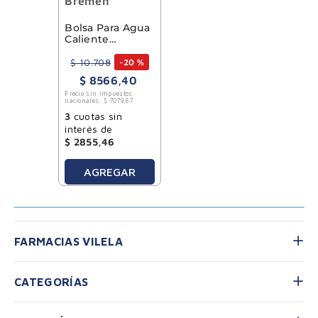
Bremen
Bolsa Para Agua
Caliente
Bremen 1.75Lts
$
10
.
708
-
20 %
$
8566
,
40
Precio sin impuestos
nacionales:
$
7079
,
67
3
cuotas sin
interés de
$
2855
,
46
AGREGAR
FARMACIAS VILELA
CATEGORÍAS