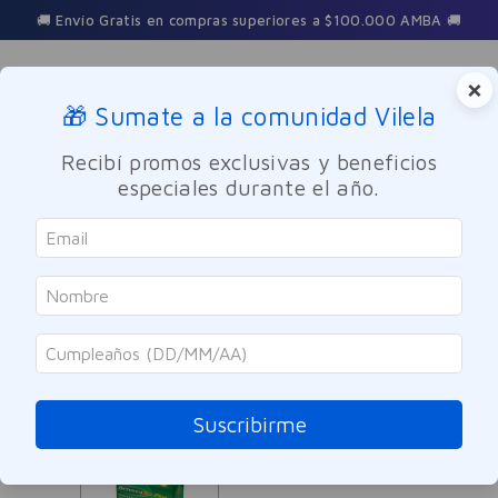
🚚 Envío Gratis en compras superiores a $100.000 AMBA 🚚
×
🎁 Sumate a la comunidad Vilela
Buscar
Recibí promos exclusivas y beneficios
especiales durante el año.
Berocca
ORDENAR POR
FILTRAR
1
PRODUCTO
Suscribirme