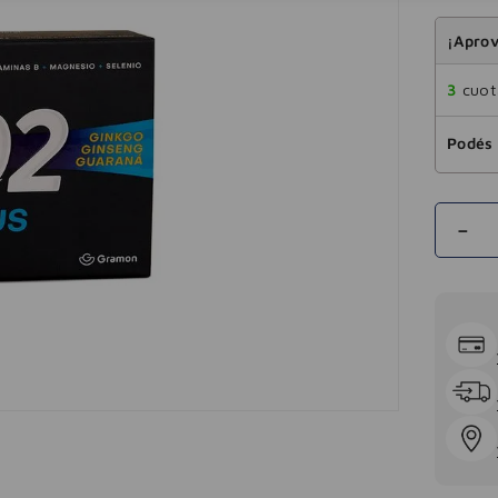
¡Aprov
3
cuota
Podés 
－