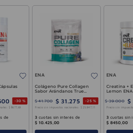
ENA
ENA
Cápsulas
Colágeno Pure Collagen
Creatina + E
Sabor Arándanos True
Lemon ENA
Made ENA 350gr
500
$
31
.
275
$
$
41
.
700
$
39
.
000
-
30 %
-
25 %
nales:
$
8677
,
69
Precio sin impuestos nacionales:
$
25
.
847
,
11
Precio sin impuesto
és de
3
cuotas sin interés de
3
cuotas sin 
$
10
.
425
,
00
$
8450
,
00