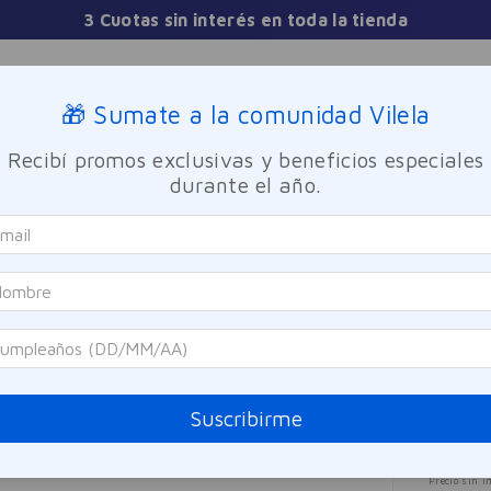
Sucursales
🎁 Sumate a la comunidad Vilela
Recibí promos exclusivas y beneficios especiales
TICA
FRAGANCIAS
CUIDADO PERSONAL
BIENESTAR Y FA
durante el año.
itaminas Minerales Ginko Ginseng Guaraná 102 Plus 30 Comprimi
102
Vita
Guar
Referen
Suscribirme
$
12
Precio sin i