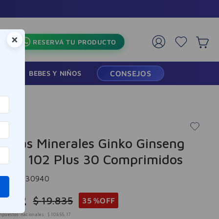
Comprá y Retir
×
RESERVÁ TU PRODUCTO
RMACIA
BEBES Y NIÑOS
CONSEJOS
dos
minas Minerales Ginko Ginseng
aná 102 Plus 30 Comprimidos
cia
:
9930940
.
892
$
19
.
835
35 %
OFF
mpuestos nacionales:
$
10
.
655
,
17