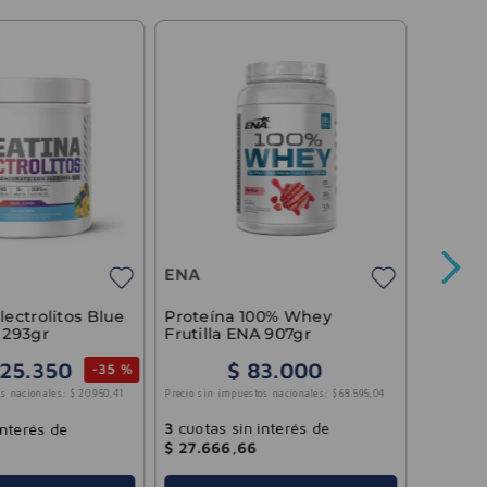
ENA
Reposi
Enargy 
32g
ENA
Precio sin 
lectrolitos Blue
Proteína 100% Whey
 293gr
Frutilla ENA 907gr
25
.
350
$
83
.
000
-
35 %
3
cuotas
Precio sin impuestos nacionales:
$
68
.
595
,
04
s nacionales:
$
20
.
950
,
41
$
466
,
6
3
cuotas sin interés de
interés de
$
27
.
666
,
66