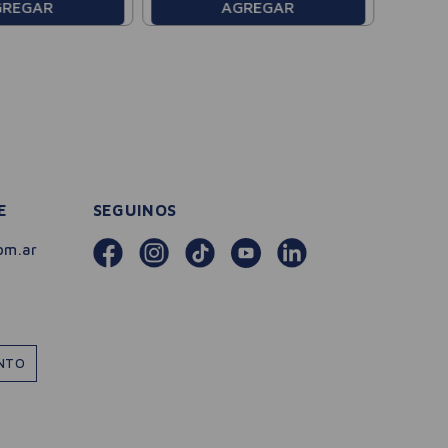
GREGAR
AGREGAR
E
SEGUINOS
om.ar
ENTO