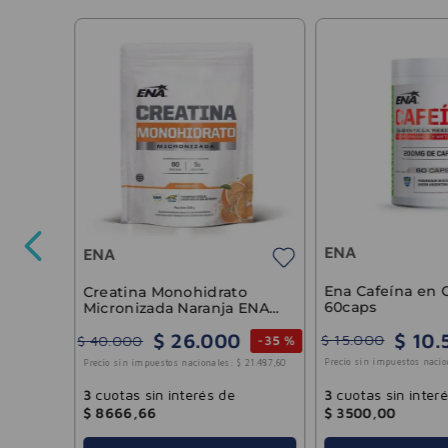
ENA
ENA
33
.
884
,
30
Ena Cafeína en 
Creatina Monohidrato
60caps
Micronizada Naranja ENA
342gr
$
10
.
$
26
.
000
$
15
.
000
$
40
.
000
-
35 %
Precio sin impuestos nacio
Precio sin impuestos nacionales:
$
21
.
487
,
60
3
cuotas sin inter
3
cuotas sin interés de
$
3500
,
00
$
8666
,
66