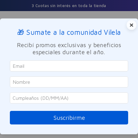
3 Cuotas sin interés en toda la tienda
×
🎁 Sumate a la comunidad Vilela
Buscar
Recibí promos exclusivas y beneficios
especiales durante el año.
ORDENAR POR
0
PRODUCTOS
OOPS!
Suscribirme
No se encontró ningún producto
¿Qué debo hacer?