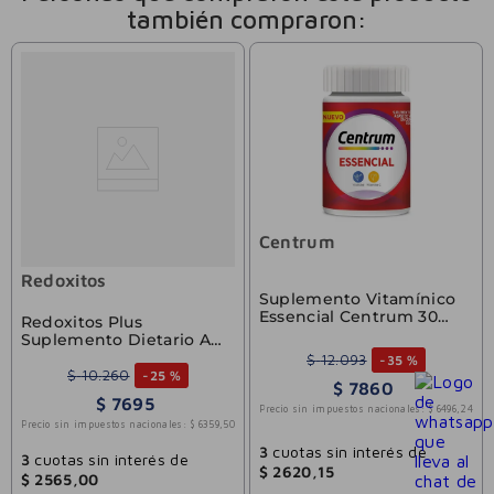
también compraron:
Centrum
Redoxitos
Suplemento Vitamínico
Essencial Centrum 30
Redoxitos Plus
Comprimidos
Suplemento Dietario A
Base De Vitamina C,
$
12
.
093
-
35 %
Vitamina D Y Zinc x 25
$
10
.
260
-
25 %
$
7860
Pastillas Masticables
$
7695
Precio sin impuestos nacionales:
$
6496
,
24
Precio sin impuestos nacionales:
$
6359
,
50
3
cuotas sin interés de
3
cuotas sin interés de
$
2620
,
15
$
2565
,
00