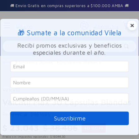
🚚 Envío Gratis en compras superiores a $100.000 AMBA 🚚
×
🎁 Sumate a la comunidad Vilela
Buscar
Recibí promos exclusivas y beneficios
especiales durante el año.
Nutricion y Deporte
Suplemento Vitamínico
Valcatil
Valcatil Max 30 Cápsulas Blandas
Referencia
:
9961685
Suscribirme
$
23
.
043
$
38
.
406
40 %
OFF
Precio sin impuestos nacionales:
$
19
.
044
,
30