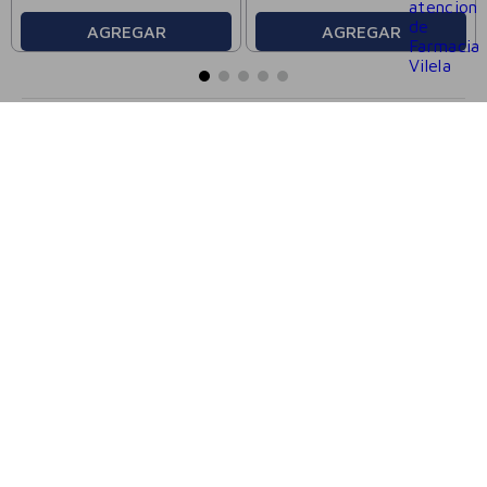
AGREGAR
AGREGAR
FARMACIAS VILELA
CATEGORÍAS
ATENCIÓN AL CLIENTE
SEGUINOS
BOTÓN DE ARREPENTIMIENTO