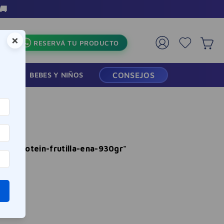
🚚
×
RESERVÁ TU PRODUCTO
RMACIA
BEBES Y NIÑOS
CONSEJOS
ey-protein-frutilla-ena-930gr
"