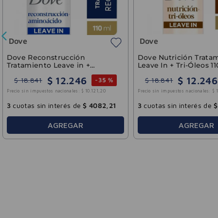
Dove
Dove
Dove Reconstrucción
Dove Nutrición Trata
Tratamiento Leave in +
Leave In + Tri-Óleos 1
Aminoácidos 110ml
$
12
.
246
$
12
.
246
$
18
.
841
$
18
.
841
-
35 %
Precio sin impuestos nacionales:
$
10
.
121
,
20
Precio sin impuestos nacionales:
$
3
cuotas sin interés de
$
4082
,
21
3
cuotas sin interés de
$
AGREGAR
AGREGAR