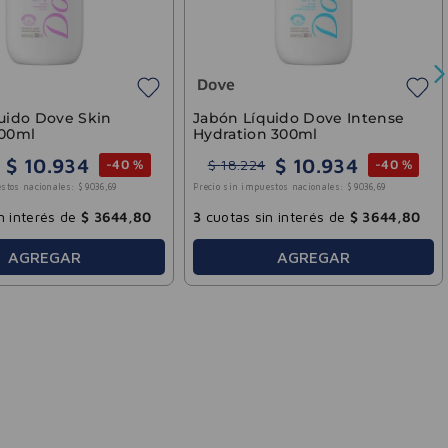
Dove
uido Dove Skin
Jabón Líquido Dove Intense
300ml
Hydration 300ml
$
10
.
934
$
10
.
934
$
18
.
224
-
40 %
-
40 %
stos nacionales:
$
9036
,
69
Precio sin impuestos nacionales:
$
9036
,
69
n interés de
$
3644
,
80
3
cuotas sin interés de
$
3644
,
80
AGREGAR
AGREGAR