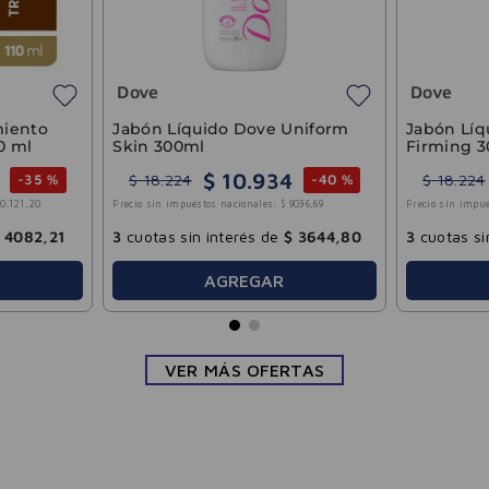
Dove
Dove
miento
Jabón Líquido Dove Uniform
Jabón Líq
10 ml
Skin 300ml
Firming 
$
10
.
934
$
18
.
224
$
18
.
224
-
35 %
-
40 %
10
.
121
,
20
Precio sin impuestos nacionales:
$
9036
,
69
Precio sin impue
4082
,
21
3
cuotas sin interés de
$
3644
,
80
3
cuotas si
AGREGAR
VER MÁS OFERTAS