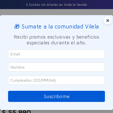
3 Cuotas sin interés en toda la tienda
×
🎁 Sumate a la comunidad Vilela
Buscar
Recibí promos exclusivas y beneficios
especiales durante el año.
Maquillaje
Rostro
Loreal
True Match Tinted Serum Con
Color 0.5-2 Very Light
Suscribirme
Referencia
:
-317622
$
55
.
990