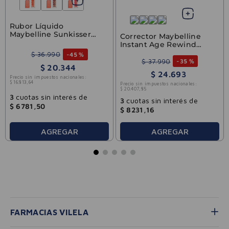
Rubor Líquido
Maybelline Sunkisser
Corrector Maybelline
Blush 06 City Sizzle
Instant Age Rewind
Eraser 144 Caramel
$
36
.
990
-
45 %
$
37
.
990
-
35 %
$
20
.
344
$
24
.
693
Precio sin impuestos nacionales:
$
16
.
813
,
64
Precio sin impuestos nacionales:
$
20
.
407
,
85
3
cuotas sin interés de
3
cuotas sin interés de
$
6781
,
50
$
8231
,
16
AGREGAR
AGREGAR
FARMACIAS VILELA