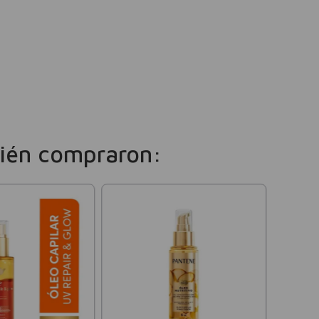
ién compraron:
Elvive
Mascari
Hialur