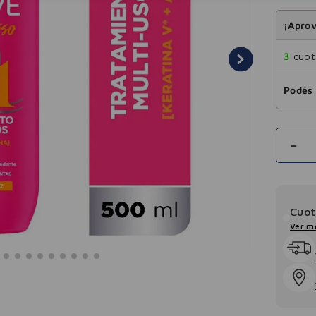
¡Aprov
3
cuota
Podés 
－
Cuot
Ver m