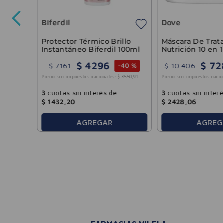
Biferdil
Dove
6363
,
64
Protector Térmico Brillo
Máscara De Trat
Instantáneo Biferdil 100ml
Nutrición 10 en 
300g
$
4296
$
72
$
7161
$
10
.
406
-
40 %
Precio sin impuestos nacionales:
$
3550
,
91
Precio sin impuestos nacio
3
cuotas sin interés de
3
cuotas sin inter
$
1432
,
20
$
2428
,
06
AGREGAR
AGREG