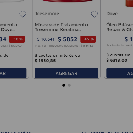
Tresemme
Dove
amiento
Máscara de Tratamiento
Óleo Bifási
1 Dove
Tresemme Keratina
Repair & Gl
Antifrizz 300g
84
$
5852
$
1
$
10
.
641
-
30 %
-
45 %
Precio sin impuesto
nales:
$
6020
,
00
Precio sin impuestos nacionales:
$
4836
,
82
3
cuotas sin 
és de
3
cuotas sin interés de
$
6313
,
00
$
1950
,
85
AR
AGREGAR
A