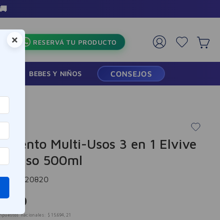
🚚
×
RESERVÁ TU PRODUCTO
RMACIA
BEBES Y NIÑOS
CONSEJOS
amiento Multi-Usos 3 en 1 Elvive
m Liso 500ml
cia
:
-320820
.
990
mpuestos nacionales:
$
15
.
694
,
21