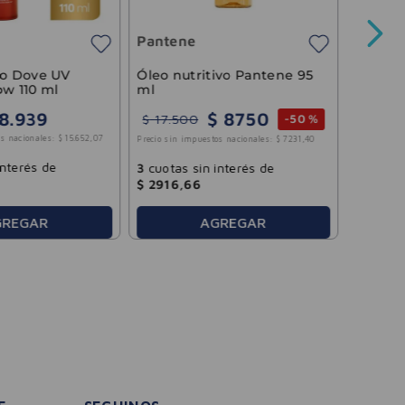
Pantene
Precio sin 
Óleo nutritivo Pantene 95
co Dove UV
ml
ow 110 ml
$
8750
8
.
939
$
17
.
500
-
50 %
3
cuotas
s nacionales:
$
15
.
652
,
07
Precio sin impuestos nacionales:
$
7231
,
40
$
3730
,
interés de
3
cuotas sin interés de
$
2916
,
66
AGREGAR
GREGAR