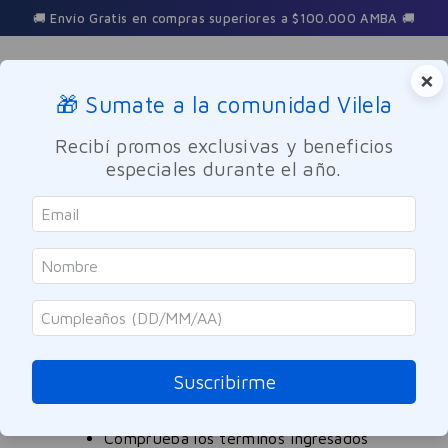
🚚 Envío Gratis en compras superiores a $100.000 AMBA 🚚
×
🎁 Sumate a la comunidad Vilela
Buscar
Recibí promos exclusivas y beneficios
especiales durante el año.
tobillera-neoprene-talle-s
OOPS!
No encontramos ningún resultado para
"
tobillera-neoprene-talle-s
"
Suscribirme
¿Qué debo hacer?
Comprueba los términos ingresados