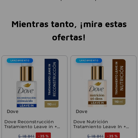
Mientras tanto, ¡mira estas
ofertas!
LANZAMIENTO
LANZAMIENTO
Dove
Dove
Dove Reconstrucción
Dove Nutrición
Tratamiento Leave in +
Tratamiento Leave In +
Aminoácidos 110ml
Tri-Óleos 110 ml
$
18
.
841
$
18
.
841
-
35 %
-
35 %