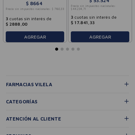
$
53
.
524
$
8664
Precio sin impuestos nacionales:
Precio sin impuestos nacionales:
$
7160
,
33
$
44
.
234
,
71
3
cuotas sin interés de
3
cuotas sin interés de
$
17
.
841
,
33
$
2888
,
00
AGREGAR
AGREGAR
FARMACIAS VILELA
CATEGORÍAS
ATENCIÓN AL CLIENTE