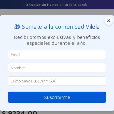
3 Cuotas sin interés en toda la tienda
×
🎁 Sumate a la comunidad Vilela
Buscar
Recibí promos exclusivas y beneficios
especiales durante el año.
Dermocosmetica
Facial
Limpieza
Nivea
Toallitas Desmaquillantes
Micelares Nivea 25u
Suscribirme
Referencia
:
-316245
$
9234
,
00