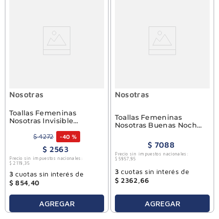
Nosotras
Nosotras
Toallas Femeninas
Toallas Femeninas
Nosotras Invisible
Nosotras Buenas Noches
Clásica 16u
Nocturnas Suave 16u
$
4272
-
40 %
$
7088
$
2563
Precio sin impuestos nacionales:
Precio sin impuestos nacionales:
$
5857
,
85
$
2118
,
35
3
cuotas sin interés de
3
cuotas sin interés de
$
2362
,
66
$
854
,
40
AGREGAR
AGREGAR