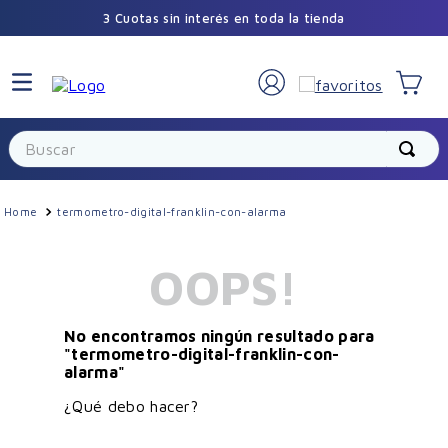
3 Cuotas sin interés en toda la tienda
×
🎁 Sumate a la comunidad Vilela
Buscar
Recibí promos exclusivas y beneficios
especiales durante el año.
termometro-digital-franklin-con-alarma
OOPS!
No encontramos ningún resultado para
"
termometro-digital-franklin-con-
alarma
"
Suscribirme
¿Qué debo hacer?