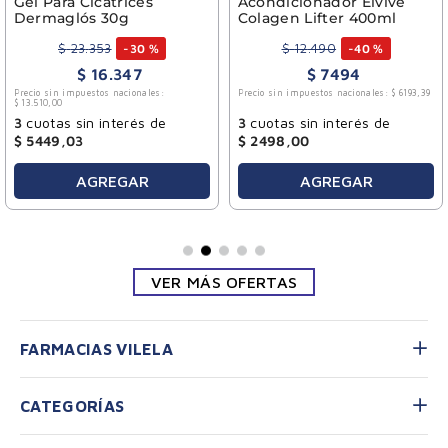
Gel Para Cicatrices
Acondicionador Elvive
Dermaglós 30g
Colagen Lifter 400ml
$
23
.
353
$
12
.
490
-
30 %
-
40 %
$
16
.
347
$
7494
Precio sin impuestos nacionales:
Precio sin impuestos nacionales:
$
6193
,
39
$
13
.
510
,
00
3
cuotas sin interés de
3
cuotas sin interés de
$
5449
,
03
$
2498
,
00
AGREGAR
AGREGAR
VER MÁS OFERTAS
FARMACIAS VILELA
CATEGORÍAS