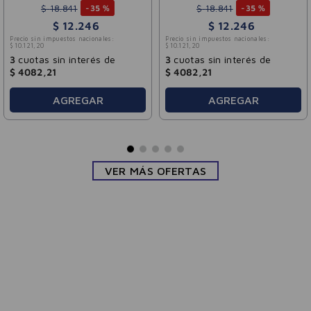
$
18
.
841
$
18
.
841
-
35 %
-
35 %
$
12
.
246
$
12
.
246
Precio sin impuestos nacionales:
Precio sin impuestos nacionales:
$
10
.
121
,
20
$
10
.
121
,
20
3
cuotas sin interés de
3
cuotas sin interés de
$
4082
,
21
$
4082
,
21
AGREGAR
AGREGAR
VER MÁS OFERTAS