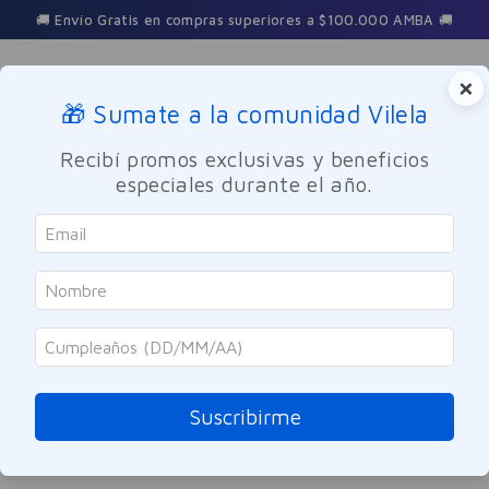
🚚 Envío Gratis en compras superiores a $100.000 AMBA 🚚
×
🎁 Sumate a la comunidad Vilela
Buscar
Recibí promos exclusivas y beneficios
especiales durante el año.
tensiometro-digital-de-muneca-maverick
OOPS!
No encontramos ningún resultado para
"
tensiometro-digital-de-muneca-
maverick
"
Suscribirme
¿Qué debo hacer?