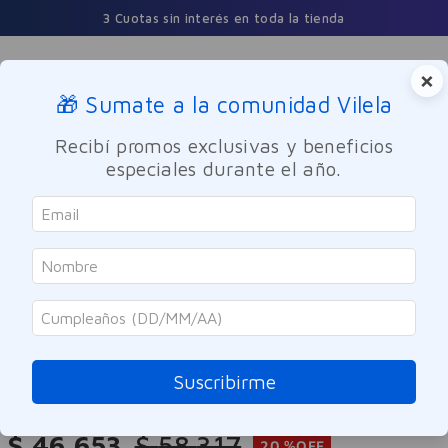
3 Cuotas sin interés en toda la tienda
×
🎁 Sumate a la comunidad Vilela
Buscar
Recibí promos exclusivas y beneficios
especiales durante el año.
Limpieza y Hogar
Accesorios
SOLO ONLINE
Contigo
Taza de Viaje Acero Inoxidable
Plateado 473ml
Suscribirme
Referencia
:
-322667
$
46
.
653
$
58
.
317
20 %
OFF