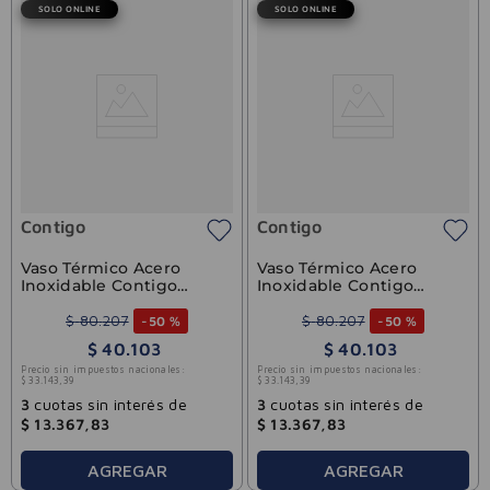
SOLO ONLINE
SOLO ONLINE
Contigo
Contigo
Vaso Térmico Acero
Vaso Térmico Acero
Inoxidable Contigo
Inoxidable Contigo
Blanco 1.18 ltrs
Verde Agua 1.18 ltrs
$
80
.
207
$
80
.
207
-
50 %
-
50 %
$
40
.
103
$
40
.
103
Precio sin impuestos nacionales:
Precio sin impuestos nacionales:
$
33
.
143
,
39
$
33
.
143
,
39
3
cuotas sin interés de
3
cuotas sin interés de
$
13
.
367
,
83
$
13
.
367
,
83
AGREGAR
AGREGAR