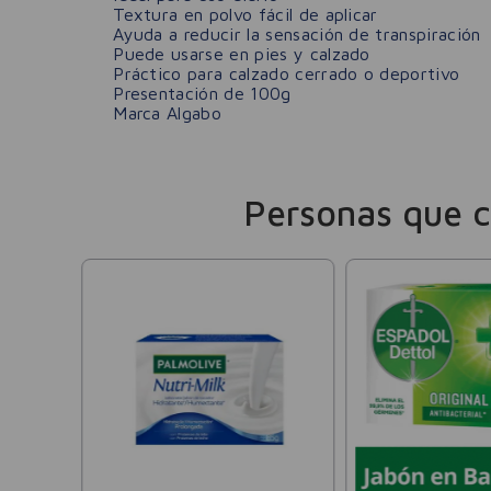
Textura en polvo fácil de aplicar
Ayuda a reducir la sensación de transpiración
Puede usarse en pies y calzado
Práctico para calzado cerrado o deportivo
Presentación de 100g
Marca Algabo
Personas que 
ta