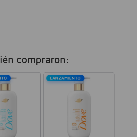
ién compraron:
NTO
LANZAMIENTO
Rexon
Jabón 
Fútbol 