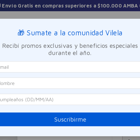
Sucursales
🎁 Sumate a la comunidad Vilela
Recibí promos exclusivas y beneficios especiales
TICA
FRAGANCIAS
CUIDADO PERSONAL
BIENESTAR Y FA
durante el año.
Talcos
Talco Polvo Pédico Algabo 100g
Algabo
Talc
Referen
$
18
Suscribirme
Precio sin i