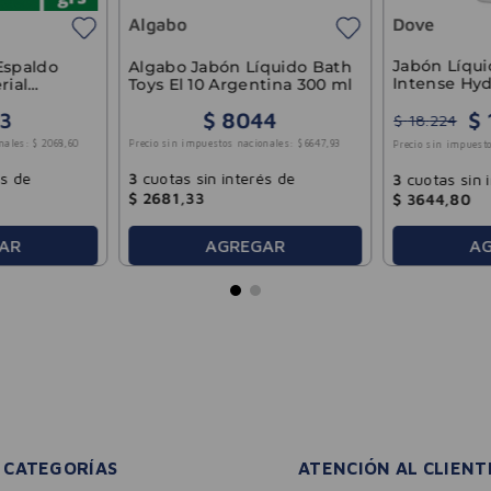
Algabo
Dove
Jabón Líqu
Espaldo
Algabo Jabón Líquido Bath
Intense Hyd
rial
Toys El 10 Argentina 300 ml
$
3
$
8044
$
18
.
224
nales:
$
2068
,
60
Precio sin impuestos nacionales:
$
6647
,
93
Precio sin impuesto
és de
3
cuotas sin interés de
3
cuotas sin 
$
2681
,
33
$
3644
,
80
A
AR
AGREGAR
CATEGORÍAS
ATENCIÓN AL CLIENT