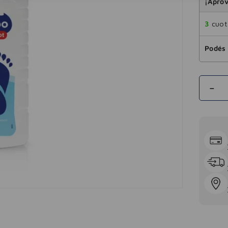
¡Aprov
3
cuota
Podés 
－