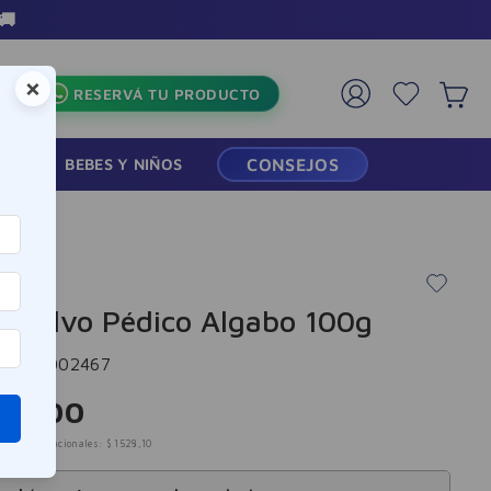
3 Cuotas sin inter
×
RESERVÁ TU PRODUCTO
RMACIA
BEBES Y NIÑOS
CONSEJOS
o Polvo Pédico Algabo 100g
cia
:
7002467
49
,
00
mpuestos nacionales:
$
1528
,
10