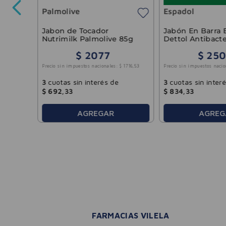
Palmolive
Espadol
4694
,
21
Jabon de Tocador
Jabón En Barra 
Nutrimilk Palmolive 85g
Dettol Antibacte
Original 80gr
$
2077
$
250
Precio sin impuestos nacionales:
$
1716
,
53
Precio sin impuestos nacio
3
cuotas sin interés de
3
cuotas sin inter
$
692
,
33
$
834
,
33
AGREGAR
AGREG
FARMACIAS VILELA