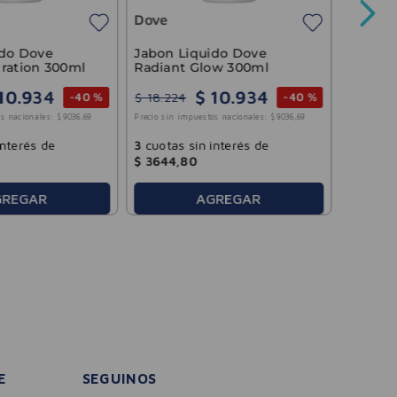
Dove
Precio sin 
ido Dove
Jabon Liquido Dove
ration 300ml
Radiant Glow 300ml
10
.
934
$
10
.
934
$
18
.
224
-
40 %
-
40 %
3
cuotas
s nacionales:
$
9036
,
69
Precio sin impuestos nacionales:
$
9036
,
69
$
1463
,
interés de
3
cuotas sin interés de
$
3644
,
80
GREGAR
AGREGAR
E
SEGUINOS