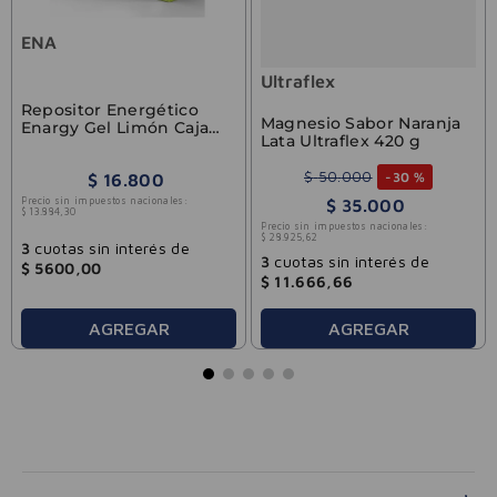
ENA
Ultraflex
Repositor Energético
Magnesio Sabor Naranja
Enargy Gel Limón Caja
Lata Ultraflex 420 g
x12u
$
50
.
000
-
30 %
$
16
.
800
Precio sin impuestos nacionales:
$
35
.
000
$
13
.
884
,
30
Precio sin impuestos nacionales:
$
28
.
925
,
62
3
cuotas sin interés de
3
cuotas sin interés de
$
5600
,
00
$
11
.
666
,
66
AGREGAR
AGREGAR