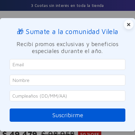
3 Cuotas sin interés en toda la tienda
×
🎁 Sumate a la comunidad Vilela
Buscar
Recibí promos exclusivas y beneficios
especiales durante el año.
Nutricion y Deporte
Suplemento Deportivo
Bagó - Arcor
Suplemento Raptor Whey Protein
Chocolate Bagó 980g
Suscribirme
Referencia
:
9962163
$
49
.
479
$
98
.
958
50 %
OFF