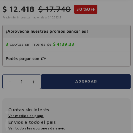
$
12
.
418
$
17
.
740
30 %
OFF
Precio sin impuestos nacionales:
$
10
.
262
,
81
¡Aprovechá nuestras promos bancarias!
3
cuotas sin interés de
$
4139
,
33
Podés pagar con 👉
－
＋
AGREGAR
Cuotas sin interés
Ver medios de pago
Envios a todo el pais
Ver todos las opciones de envio