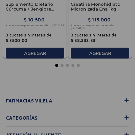
Suplemento Dietario
Creatina Monohidrato
Cúrcuma + Jengibre
Micronizada Ena 1kg
Natuliv 30comp
$
10
.
500
$
115
.
000
Precio sin impuestos nacionales:
$
8677
,
69
Precio sin impuestos nacionales:
$
95
.
041
,
32
3
cuotas sin interés de
3
cuotas sin interés de
$
3500
,
00
$
38
.
333
,
33
AGREGAR
AGREGAR
FARMACIAS VILELA
CATEGORÍAS