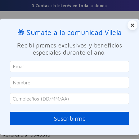
3 Cuotas sin interés en toda la tienda
×
🎁 Sumate a la comunidad Vilela
Buscar
Recibí promos exclusivas y beneficios
especiales durante el año.
Nutricion y Deporte
Suplementos Dietarios
Bagó
Suplemento Dietario Aceite de
Chía 1000 Mg Bagó 30 Cápsulas
Suscribirme
Blandas
Referencia
:
9949315