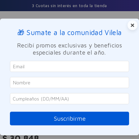
3 Cuotas sin interés en toda la tienda
×
🎁 Sumate a la comunidad Vilela
Buscar
Recibí promos exclusivas y beneficios
especiales durante el año.
Nutricion y Deporte
Suplementos Dietarios
Quelat
Suplemento Citrato Magnesio 400
Quelat 30 comprimidos
Suscribirme
Referencia
:
9961755
$
30
.
848