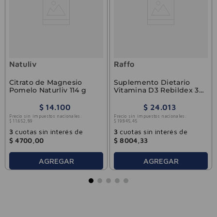
Natuliv
Raffo
Citrato de Magnesio
Suplemento Dietario
Pomelo Naturliv 114 g
Vitamina D3 Rebildex 30
caps
$
14
.
100
$
24
.
013
Precio sin impuestos nacionales:
Precio sin impuestos nacionales:
$
11
.
652
,
89
$
19
.
845
,
45
3
cuotas sin interés de
3
cuotas sin interés de
$
4700
,
00
$
8004
,
33
AGREGAR
AGREGAR