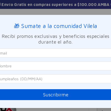
tis en compras superiores a $100.000 AMBA 🚚
Sucursales
🎁 Sumate a la comunidad Vilela
Recibí promos exclusivas y beneficios especiales
TICA
FRAGANCIAS
CUIDADO PERSONAL
BIENESTAR Y FA
durante el año.
uerox Frutos Rojos 630ml
Suerox
Suer
Referen
$
35
Suscribirme
Precio sin i