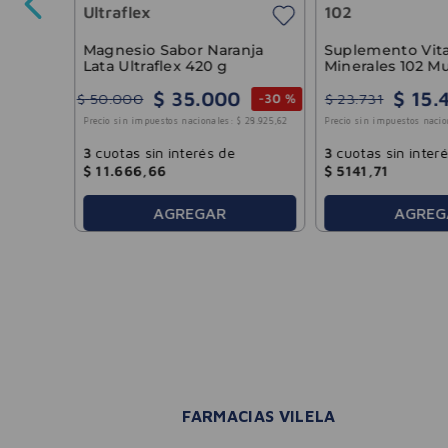
Ultraflex
102
1942
,
15
Magnesio Sabor Naranja
Suplemento Vit
Lata Ultraflex 420 g
Minerales 102 Mu
Cápsulas
$
35
.
000
$
15
.
$
50
.
000
$
23
.
731
-
30 %
Precio sin impuestos nacionales:
$
28
.
925
,
62
Precio sin impuestos nacio
3
cuotas sin interés de
3
cuotas sin inter
$
11
.
666
,
66
$
5141
,
71
AGREGAR
AGREG
FARMACIAS VILELA