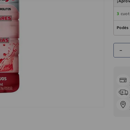
¡Aprov
3
cuota
Podés 
－