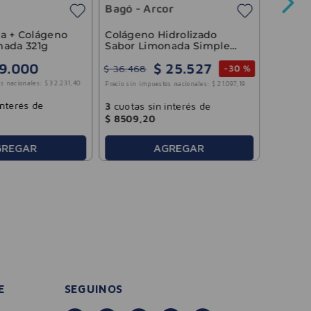
Bagó - Arcor
$
37
.
60
Precio sin 
Colágeno Hidrolizado
Sabor Limonada Simple
nada 321g
Bagó 273ml
$
25
.
527
9
.
000
$
36
.
468
-
30 %
3
cuotas
s nacionales:
$
32
.
231
,
40
Precio sin impuestos nacionales:
$
21
.
097
,
19
$
8773
,
interés de
3
cuotas sin interés de
$
8509
,
20
AGREGAR
GREGAR
E
SEGUINOS