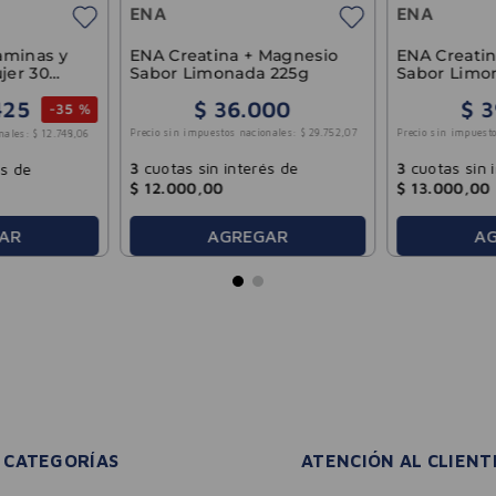
ENA
ENA
aminas y
ENA Creatina + Magnesio
ENA Creatina + Colágeno
jer 30
Sabor Limonada 225g
Sabor Limo
425
$
36
.
000
$
3
-
35 %
Precio sin impuestos nacionales:
$
29
.
752
,
07
Precio sin impuesto
nales:
$
12
.
748
,
06
3
cuotas sin interés de
3
cuotas sin 
és de
$
12
.
000
,
00
$
13
.
000
,
00
AR
AGREGAR
A
CATEGORÍAS
ATENCIÓN AL CLIENT