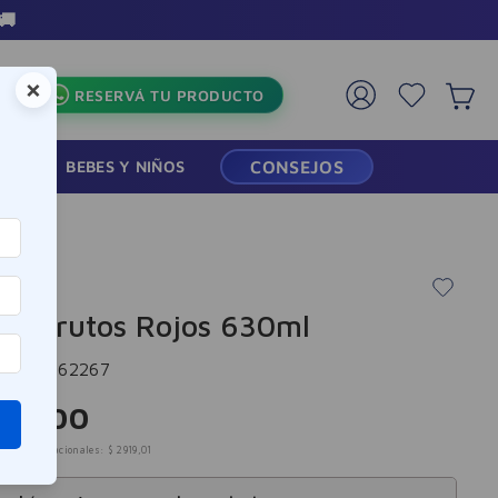
×
RESERVÁ TU PRODUCTO
RMACIA
BEBES Y NIÑOS
CONSEJOS
ox Frutos Rojos 630ml
cia
:
9962267
32
,
00
mpuestos nacionales:
$
2919
,
01