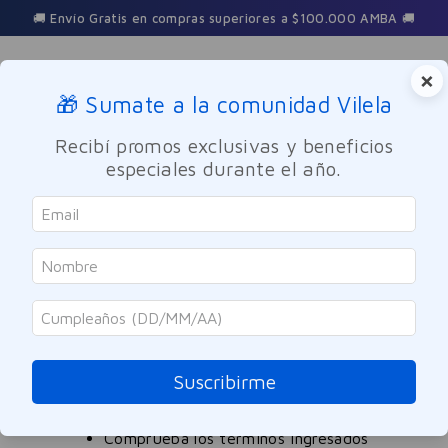
🚚 Envío Gratis en compras superiores a $100.000 AMBA 🚚
×
🎁 Sumate a la comunidad Vilela
Buscar
Recibí promos exclusivas y beneficios
especiales durante el año.
spray-calmante-mamario-60ml
OOPS!
No encontramos ningún resultado para
"
spray-calmante-mamario-60ml
"
Suscribirme
¿Qué debo hacer?
Comprueba los términos ingresados