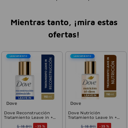
Mientras tanto, ¡mira estas
ofertas!
LANZAMIENTO
LANZAMIENTO
Dove
Dove
Dove Reconstrucción
Dove Nutrición
Tratamiento Leave in +
Tratamiento Leave In +
Aminoácidos 110ml
Tri-Óleos 110 ml
$
18
.
841
$
18
.
841
-
35 %
-
35 %