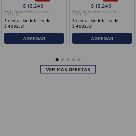
$
12
.
246
$
12
.
246
Precio sin impuestos nacionales:
Precio sin impuestos nacionales:
$
10
.
121
,
20
$
10
.
121
,
20
3
cuotas sin interés de
3
cuotas sin interés de
$
4082
,
21
$
4082
,
21
AGREGAR
AGREGAR
VER MÁS OFERTAS