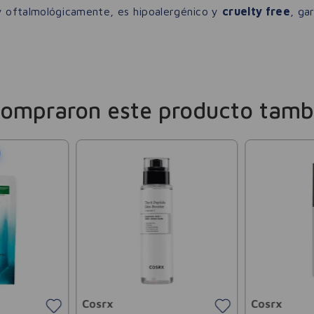
 oftalmológicamente, es hipoalergénico y
cruelty free
, ga
compraron este producto tamb
Cosrx
Cosrx