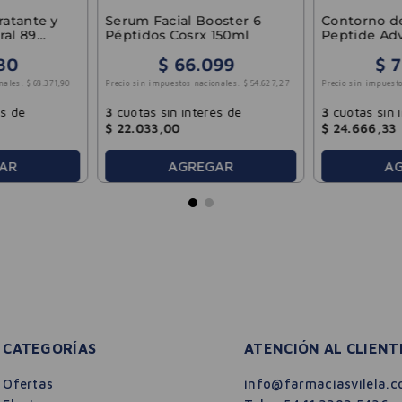
ratante y
Serum Facial Booster 6
Contorno de
ral 89
Péptidos Cosrx 150ml
Peptide Ad
25ml
30
$
66
.
099
$
7
nales:
$
68
.
371
,
90
Precio sin impuestos nacionales:
$
54
.
627
,
27
Precio sin impuesto
és de
3
cuotas sin interés de
3
cuotas sin 
$
22
.
033
,
00
$
24
.
666
,
33
AR
AGREGAR
A
CATEGORÍAS
ATENCIÓN AL CLIENT
Ofertas
info@farmaciasvilela.c