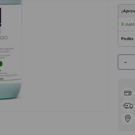
¡Aprov
3
cuota
Podés 
－