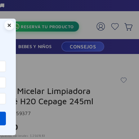
🚚
×
RESERVÁ TU PRODUCTO
RMACIA
BEBES Y NIÑOS
CONSEJOS
ción Micelar Limpiadora
eiqué H20 Cepage 245ml
cia
:
9959377
.
000
mpuestos nacionales:
$
25
.
619
,
83