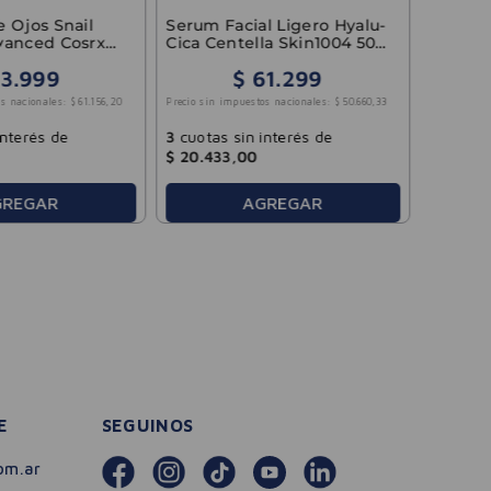
Precio sin 
 Ojos Snail
Serum Facial Ligero Hyalu-
vanced Cosrx
Cica Centella Skin1004 50
ml
3
.
999
$
61
.
299
3
cuotas
s nacionales:
$
61
.
156
,
20
Precio sin impuestos nacionales:
$
50
.
660
,
33
$
4879
,
interés de
3
cuotas sin interés de
$
20
.
433
,
00
GREGAR
AGREGAR
E
SEGUINOS
om.ar