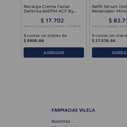
42
.
304
,
13
Recarga Crema Facial
Refill Sérum Hid
Defensa AM/PM ACF By
Rellenador Miné
Dadatina 45g
Vichy 50ml
$
17
.
702
$
82
.
7
Precio sin impuestos nacionales:
$
14
.
629
,
75
Precio sin impuestos nacio
3
cuotas sin interés de
3
cuotas sin inter
$
5900
,
66
$
27
.
576
,
66
AGREGAR
AGREG
FARMACIAS VILELA
Nosotros