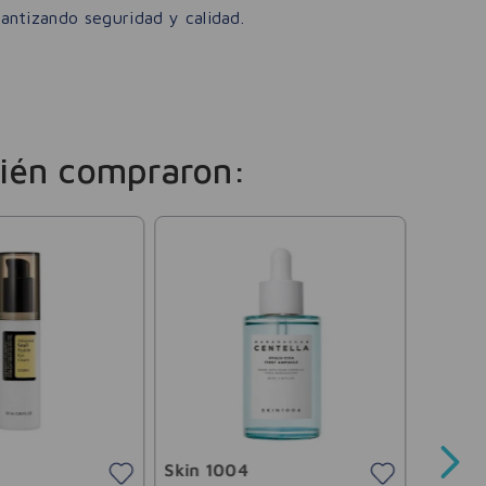
rantizando seguridad y calidad.
ién compraron:
Derma
Tónico 
Dermag
Skin 1004
$
19
.
51