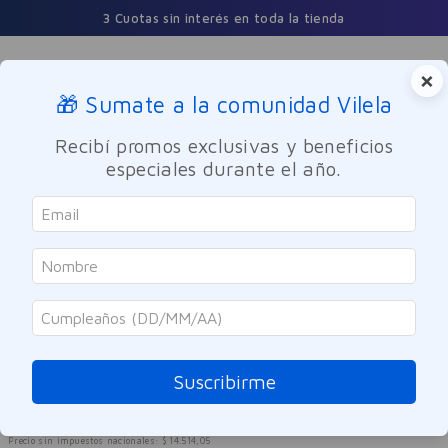
3 Cuotas sin interés en toda la tienda
×
🎁 Sumate a la comunidad Vilela
Buscar
Recibí promos exclusivas y beneficios
especiales durante el año.
Cuidado Personal
Cuidado del Cabello
Shampoo
Valcatil
Shampoo Valcatil Max 150ml
Referencia
:
9959048
Suscribirme
$
17
.
562
$
29
.
270
40 %
OFF
Precio sin impuestos nacionales:
$
14
.
514
,
05