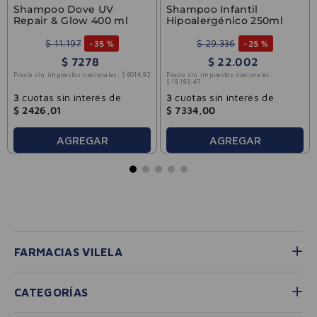
Shampoo Dove UV
Shampoo Infantil
Repair & Glow 400 ml
Hipoalergénico 250ml
$
11
.
197
$
29
.
336
-
35 %
-
25 %
$
7278
$
22
.
002
Precio sin impuestos nacionales:
$
6014
,
92
Precio sin impuestos nacionales:
$
18
.
183
,
47
3
cuotas sin interés de
3
cuotas sin interés de
$
2426
,
01
$
7334
,
00
AGREGAR
AGREGAR
FARMACIAS VILELA
CATEGORÍAS