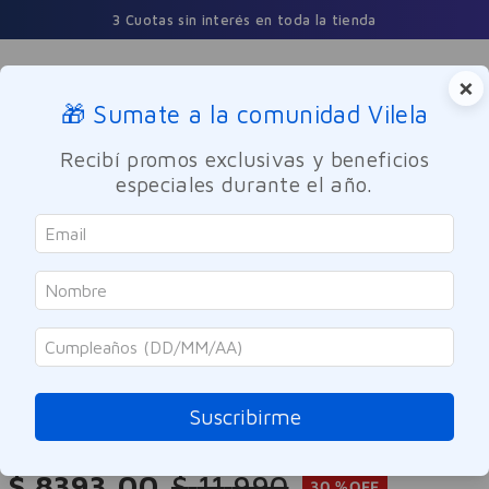
3 Cuotas sin interés en toda la tienda
×
🎁 Sumate a la comunidad Vilela
Buscar
Recibí promos exclusivas y beneficios
especiales durante el año.
Cuidado Personal
Cuidado del Cabello
Shampoo
Tio Nacho
Shampoo Tio Nacho Herbolaria
Milenaria V2 415ml
Suscribirme
Referencia
:
9960156
$
8393
,
00
$
11
.
990
30 %
OFF