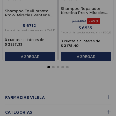
Shampoo Reparador
Shampoo Equilibrante
Keratina Pro-v Miracles
Pro-V Miracles Pantene
Pantene 300ml
200ml
$
10
.
892
-
40 %
$
6712
$
6535
Precio sin impuestos nacionales:
$
5547
,
11
Precio sin impuestos nacionales:
$
5400
,
99
3
cuotas sin interés de
3
cuotas sin interés de
$
2237
,
33
$
2178
,
40
AGREGAR
AGREGAR
FARMACIAS VILELA
CATEGORÍAS