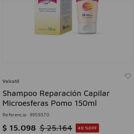
Valcatil
Shampoo Reparación Capilar
Microesferas Pomo 150ml
Referencia
:
9959370
$
15
.
098
$
25
.
164
40 %
OFF