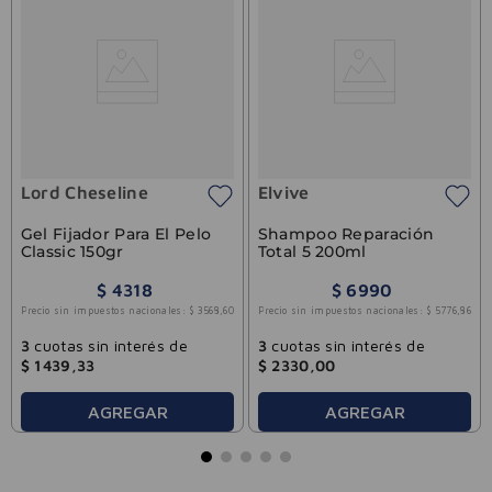
Lord Cheseline
Elvive
Gel Fijador Para El Pelo
Shampoo Reparación
Classic 150gr
Total 5 200ml
$
4318
$
6990
Precio sin impuestos nacionales:
$
3568
,
60
Precio sin impuestos nacionales:
$
5776
,
86
3
cuotas sin interés de
3
cuotas sin interés de
$
1439
,
33
$
2330
,
00
AGREGAR
AGREGAR