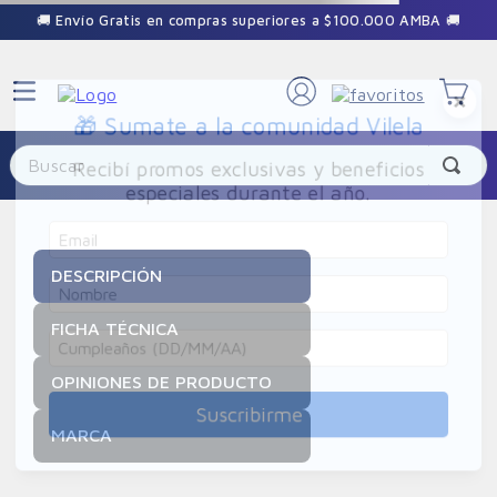
🚚 Envío Gratis en compras superiores a $100.000 AMBA 🚚
×
🎁 Sumate a la comunidad Vilela
Buscar
Recibí promos exclusivas y beneficios
especiales durante el año.
DESCRIPCIÓN
FICHA TÉCNICA
OPINIONES DE PRODUCTO
Suscribirme
MARCA