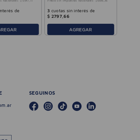
s nacionales:
$
5547
,
11
Precio sin impuestos nacionales:
$
6936
,
36
$
2181
,
interés de
3
cuotas sin interés de
$
2797
,
66
AGREGAR
GREGAR
E
SEGUINOS
om.ar