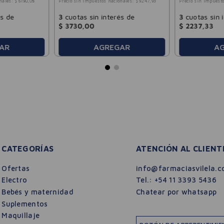
nales:
$
6190
,
08
Precio sin impuestos nacionales:
$
9247
,
93
Precio sin impuesto
és de
3
cuotas sin interés de
3
cuotas sin 
$
3730
,
00
$
2237
,
33
AR
AGREGAR
A
CATEGORÍAS
ATENCIÓN AL CLIENT
Ofertas
info@farmaciasvilela.c
Electro
Tel.:
+54 11 3393 5436
Bebés y maternidad
Chatear por whatsapp
Suplementos
Maquillaje