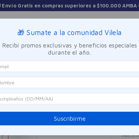
3 Cuotas sin interés en t
Sucursales
🎁 Sumate a la comunidad Vilela
Recibí promos exclusivas y beneficios especiales
TICA
FRAGANCIAS
CUIDADO PERSONAL
BIENESTAR Y FA
durante el año.
oo
Shampoo Estimulante Dercos Energy+ Vichy 200ml
Vichy
Sham
Ener
Referen
Suscribirme
$
57
Precio sin i