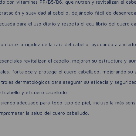
o con vitaminas PP/B5/B6, que nutren y revitalizan el cabell
ratación y suavidad al cabello, dejándolo fácil de desenreda
uada para el uso diario y respeta el equilibrio del cuero cab
mbate la rigidez de la raíz del cabello, ayudando a anclarl
senciales revitalizan el cabello, mejoran su estructura y au
les, fortalece y protege el cuero cabelludo, mejorando su s
roles dermatológicos para asegurar su eficacia y seguridad, 
 cabello y el cuero cabelludo.
 siendo adecuado para todo tipo de piel, incluso la más sensi
mprometer la salud del cuero cabelludo.