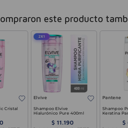
compraron este producto tamb
2X1
Elvive
Pantene
c Cristal
Shampoo Elvive
Shampoo Pr
Hialurónico Pure 400ml
Keratina P
0
$
11
.
190
$