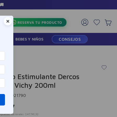
oda la tienda
×
RESERVÁ TU PRODUCTO
RMACIA
BEBES Y NIÑOS
CONSEJOS
poo Estimulante Dercos
gy+ Vichy 200ml
cia
:
6021790
.
767
mpuestos nacionales:
$
47
.
741
,
32