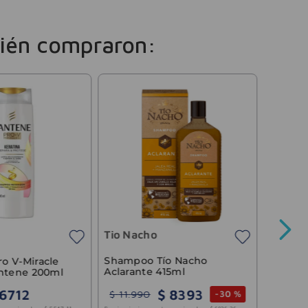
ién compraron:
Trese
Shampo
500ml
Tio Nacho
$
10
.
9
Precio sin 
Shampoo Tío Nacho
o V-Miracle
Aclarante 415ml
antene 200ml
$
8393
6712
$
11
.
990
-
30 %
3
cuotas