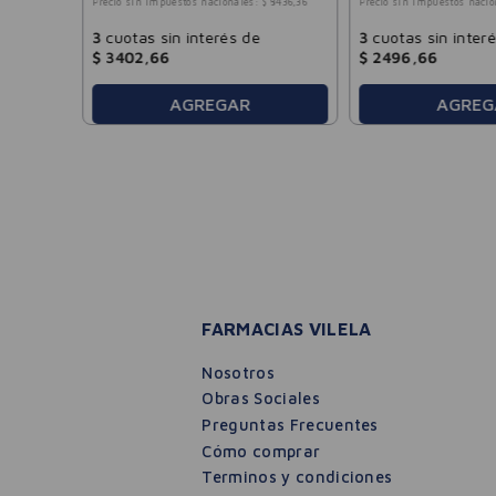
Precio sin impuestos nacionales:
$
8436
,
36
Precio sin impuestos nacio
3
cuotas sin interés de
3
cuotas sin inter
$
3402
,
66
$
2496
,
66
AGREGAR
AGREG
FARMACIAS VILELA
Nosotros
Obras Sociales
Preguntas Frecuentes
Cómo comprar
Terminos y condiciones