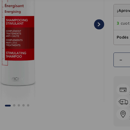
¡Aprov
3
cuota
Podés 
－