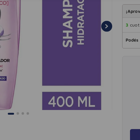
¡Aprov
3
cuota
Podés 