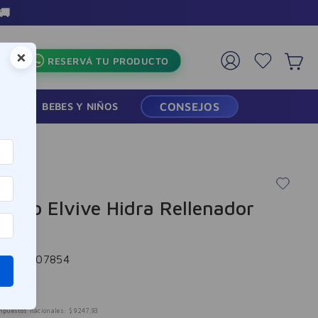
🚚
×
RESERVÁ TU PRODUCTO
RMACIA
BEBES Y NIÑOS
CONSEJOS
poo Elvive Hidra Rellenador
ml
cia
:
-307854
190
mpuestos nacionales:
$
9247
,
93