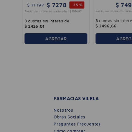
$
7278
$
749
$
11
.
197
-
35 %
Precio sin impuestos nacio
Precio sin impuestos nacionales:
$
6014
,
92
3
cuotas sin inter
3
cuotas sin interés de
$
2496
,
66
$
2426
,
01
AGREGAR
AGREG
FARMACIAS VILELA
Nosotros
Obras Sociales
Preguntas Frecuentes
Cómo comprar