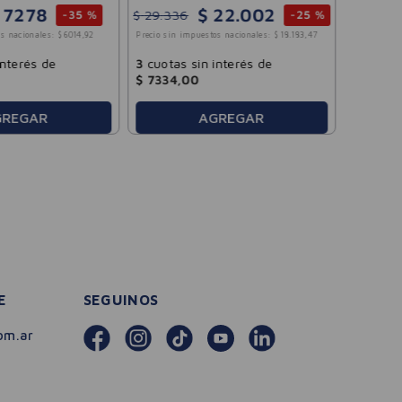
7278
$
22
.
002
$
29
.
336
-
35 %
-
25 %
3
cuotas
s nacionales:
$
6014
,
92
Precio sin impuestos nacionales:
$
18
.
183
,
47
$
2797
,
interés de
3
cuotas sin interés de
$
7334
,
00
GREGAR
AGREGAR
E
SEGUINOS
om.ar