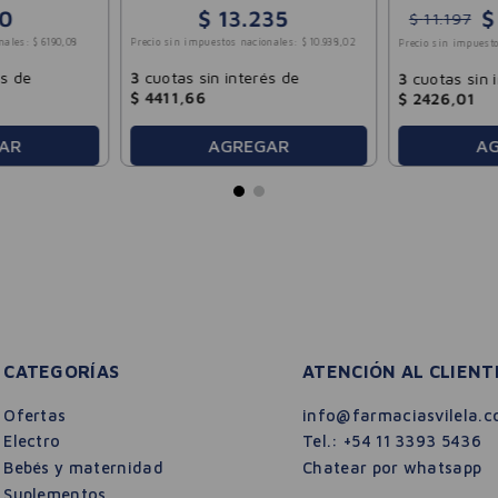
$
0
$
13
.
235
$
11
.
197
nales:
$
6190
,
08
Precio sin impuestos nacionales:
$
10
.
938
,
02
Precio sin impuesto
és de
3
cuotas sin interés de
3
cuotas sin 
$
4411
,
66
$
2426
,
01
A
AR
AGREGAR
CATEGORÍAS
ATENCIÓN AL CLIENT
Ofertas
info@farmaciasvilela.c
Electro
Tel.:
+54 11 3393 5436
Bebés y maternidad
Chatear por whatsapp
Suplementos