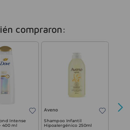
ién compraron:
Tio Na
Shampo
Engros
Aveno
$
11
.
9
Precio sin 
ond Intense
Shampoo Infantil
e 400 ml
Hipoalergénico 250ml