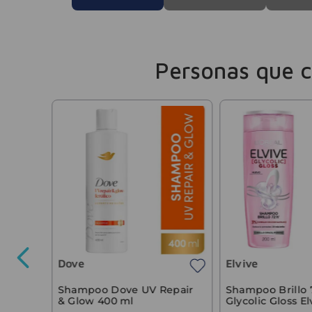
Personas que 
 Puro
Dove
Elvive
8016
,
53
Shampoo Dove UV Repair
Shampoo Brillo 
& Glow 400 ml
Glycolic Gloss E