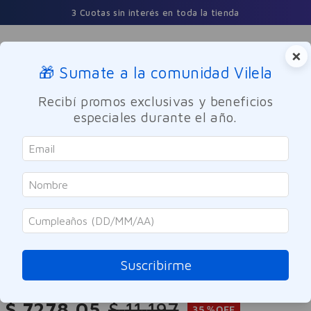
3 Cuotas sin interés en toda la tienda
×
🎁 Sumate a la comunidad Vilela
Buscar
Recibí promos exclusivas y beneficios
especiales durante el año.
Cuidado Personal
Cuidado del Cabello
Shampoo
Dove
Shampoo Bond Intense Repair
Dove 400 ml
Suscribirme
Referencia
:
-318768
$
7278
,
05
$
11
.
197
35 %
OFF