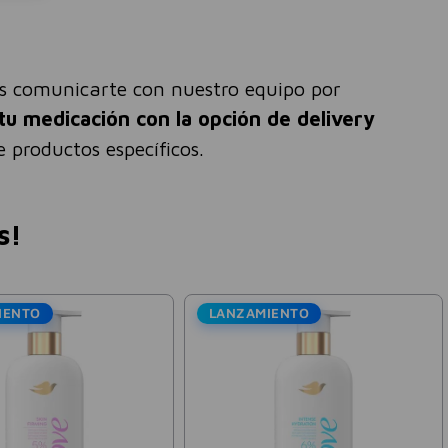
és comunicarte con nuestro equipo por
tu medicación con la opción de delivery
 productos específicos.
s!
LANZAMIENTO
Dove
Vick Vaporub Ungüento Lata
Jabón Exfoliant
12g
Dove Body Scru
Karité 280g
$
3300
$
1
$
6000
$
18
.
224
-
45 %
Precio sin impuestos nacionales:
$
2727
,
27
Precio sin impuestos nacio