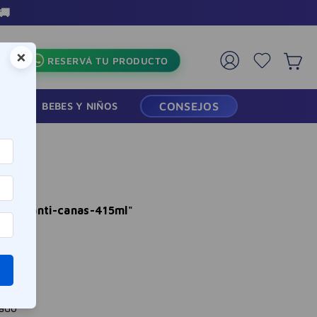
🚚
×
RESERVÁ TU PRODUCTO
RMACIA
BEBES Y NIÑOS
CONSEJOS
poo-anti-canas-415ml
"
eado