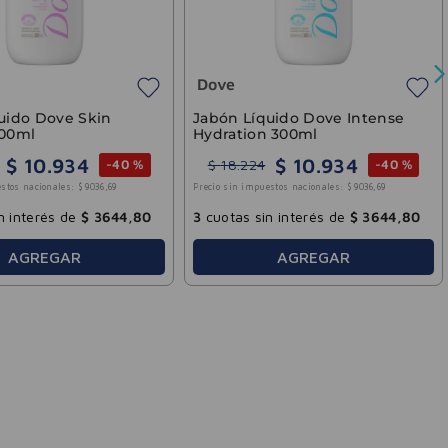
3
cuotas sin interés de
$
1100
,
00
3
cuotas sin inter
AGREGAR
AGR
%
60