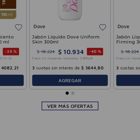
tina Monohidrato Sin
Espuma Limpiadora
r Crealiv 150g
Microexfoliante Pro Lifting
Facial Bagovit 100ml
$
18
.
025
$
14
.
419
25
.
750
$
24
.
033
-
30 %
-
40 
 sin impuestos nacionales:
$
14
.
896
,
69
Precio sin impuestos nacionales:
$
11
.
917
,
19
tas sin interés de
$
6008
,
33
3
cuotas sin interés de
$
4806
,
AGREGAR
AGREGAR
VER MÁS OFERTAS