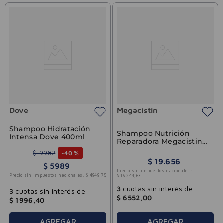
Dove
Megacistin
Shampoo Hidratación
Shampoo Nutrición
Intensa Dove 400ml
Reparadora Megacistin
Therapy 240ml
$
9982
-
40 %
$
19
.
656
$
5989
Precio sin impuestos nacionales:
Precio sin impuestos nacionales:
$
4949
,
75
$
16
.
244
,
63
3
cuotas sin interés de
3
cuotas sin interés de
$
6552
,
00
$
1996
,
40
AGREGAR
AGREGAR