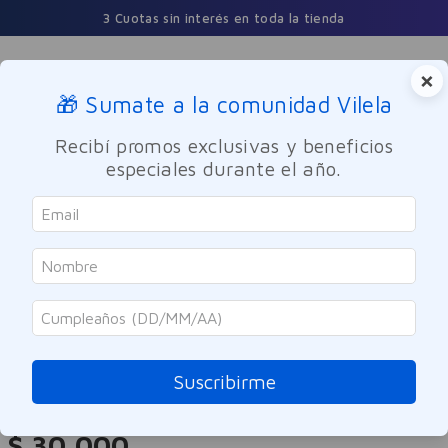
3 Cuotas sin interés en toda la tienda
×
🎁 Sumate a la comunidad Vilela
Buscar
Recibí promos exclusivas y beneficios
especiales durante el año.
Cuidado Personal
Cuidado del Cabello
Shampoo
Cepage
Shampoo Anti Caída Capillaire
Max Cepage 190ml
Suscribirme
Referencia
:
9959424
$
30
.
000