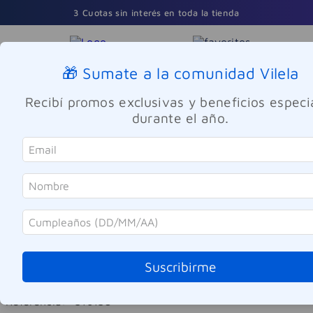
3 Cuotas sin interés en toda la tienda
🎁 Sumate a la comunidad Vilela
Buscar
Recibí promos exclusivas y beneficios especi
durante el año.
Perfumes y Fragancias
Mujeres
Carolina Herrera
Set Perfume Carolina Herrera 212
Suscribirme
VIP Rosé EDP Mujer 80ml
Referencia
:
-316135