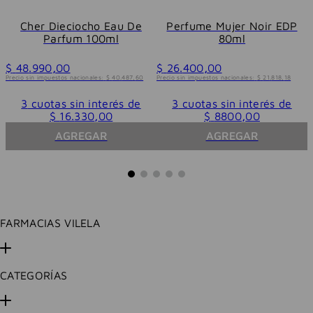
P
Cher Dieciocho Eau De
Perfume Mujer Noir EDP
Parfum 100ml
80ml
$
48
.
990
,
00
$
26
.
400
,
00
Precio sin impuestos nacionales:
$
40
.
487
,
60
Precio sin impuestos nacionales:
$
21
.
818
,
18
3
cuotas sin interés de
3
cuotas sin interés de
$
16
.
330
,
00
$
8800
,
00
AGREGAR
AGREGAR
FARMACIAS VILELA
CATEGORÍAS