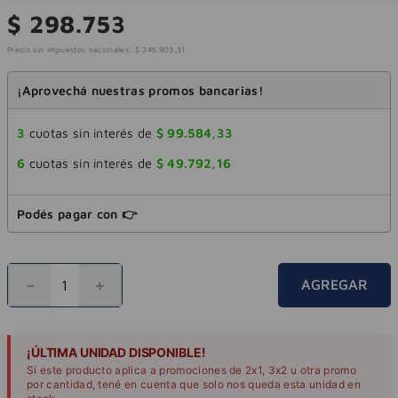
$
298
.
753
Precio sin impuestos nacionales:
$
246
.
903
,
31
¡Aprovechá nuestras promos bancarias!
3
cuotas sin interés de
$
99
.
584
,
33
6
cuotas sin interés de
$
49
.
792
,
16
Podés pagar con 👉
－
＋
AGREGAR
¡ÚLTIMA UNIDAD DISPONIBLE!
Si este producto aplica a promociones de 2x1, 3x2 u otra promo
por cantidad, tené en cuenta que solo nos queda esta unidad en