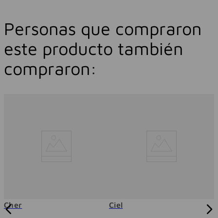
Personas que compraron
este producto también
compraron:
N
Cher
Ciel