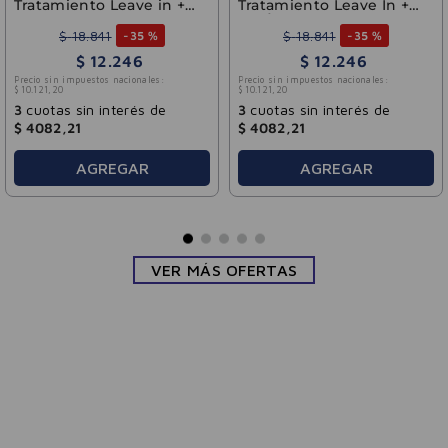
iento Leave in +
Tratamiento Leave In +
ácidos 110ml
Tri-Óleos 110 ml
$
18
.
841
$
18
.
841
-
35 %
-
35 %
$
12
.
246
$
12
.
246
 impuestos nacionales:
Precio sin impuestos nacionales:
0
$
10
.
121
,
20
s sin interés de
3
cuotas sin interés de
2
,
21
$
4082
,
21
AGREGAR
AGREGAR
VER MÁS OFERTAS