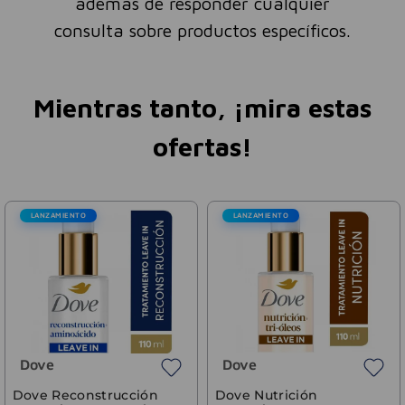
además de responder cualquier
consulta sobre productos específicos.
Mientras tanto, ¡mira estas
ofertas!
AMIENTO
LANZAMIENTO
LANZ
Dove
Jabón
Unifo
Precio sin
Dove
3
cuota
$
3644
Reconstrucción
Dove Nutrición