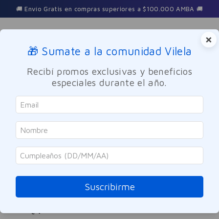
🚚 Envío Gratis en compras superiores a $100.000 AMBA 🚚
×
🎁 Sumate a la comunidad Vilela
Buscar
Recibí promos exclusivas y beneficios
especiales durante el año.
set-212-vip-rose-elixir-eau-de-parfum-80ml---locion-corporal-
100ml
OOPS!
No encontramos ningún resultado para
"
set-212-vip-rose-elixir-eau-de-
Suscribirme
parfum-80ml---locion-corporal-100ml
"
¿Qué debo hacer?