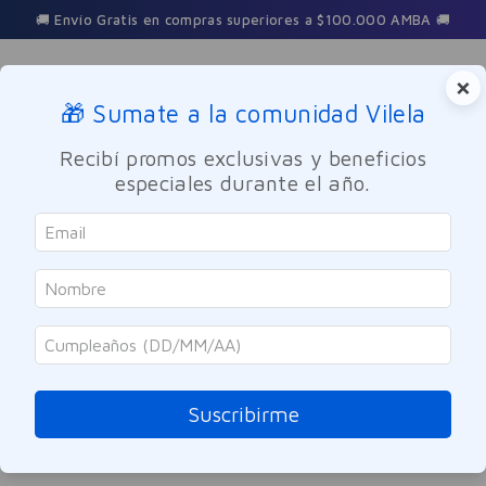
🚚 Envío Gratis en compras superiores a $100.000 AMBA 🚚
×
🎁 Sumate a la comunidad Vilela
Buscar
Recibí promos exclusivas y beneficios
especiales durante el año.
serum-renovateurs-lactobionico-cepage-30ml
OOPS!
No encontramos ningún resultado para
"
serum-renovateurs-lactobionico-
cepage-30ml
"
Suscribirme
¿Qué debo hacer?