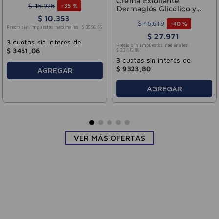
Crema Exfoliante
$
15
.
928
-
35 %
Dermaglós Glicólico y
Mandélico 50 ml
$
10
.
353
$
46
.
619
-
40 %
Precio sin impuestos nacionales:
$
8556
,
36
$
27
.
971
3
cuotas sin interés de
Precio sin impuestos nacionales:
$
3451
,
06
$
23
.
116
,
86
3
cuotas sin interés de
$
9323
,
80
AGREGAR
AGREGAR
VER MÁS OFERTAS