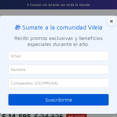
3 Cuotas sin interés en toda la tienda
×
🎁 Sumate a la comunidad Vilela
Buscar
Recibí promos exclusivas y beneficios
especiales durante el año.
Dermocosmetica
Corporal
Dove
Sérum Corporal Pantenol Dove
400 ml
Suscribirme
Referencia
:
-318756
$
14
.
595
$
24
.
325
40 %
OFF