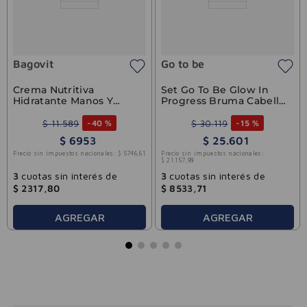
Bagovit
Go to be
Crema Nutritiva
Set Go To Be Glow In
Hidratante Manos Y
Progress Bruma Cabello
Uñas 50gr
100ml + Crema Corporal
100ml + Gel De Ducha
$
11
.
589
$
30
.
119
-
40 %
-
15 %
100ml
$
6953
$
25
.
601
Precio sin impuestos nacionales:
$
5746
,
61
Precio sin impuestos nacionales:
$
21
.
157
,
98
3
cuotas sin interés de
3
cuotas sin interés de
$
2317
,
80
$
8533
,
71
AGREGAR
AGREGAR