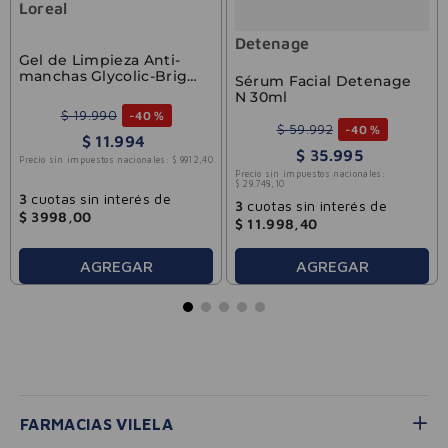
Loreal
Detenage
Gel de Limpieza Anti-
manchas Glycolic-Bright
Sérum Facial Detenage
L'Oréal 150ml
N 30ml
$
19
.
990
-
40 %
$
59
.
992
-
40 %
$
11
.
994
$
35
.
995
Precio sin impuestos nacionales:
$
9912
,
40
Precio sin impuestos nacionales:
$
29
.
748
,
10
3
cuotas sin interés de
3
cuotas sin interés de
$
3998
,
00
$
11
.
998
,
40
AGREGAR
AGREGAR
FARMACIAS VILELA