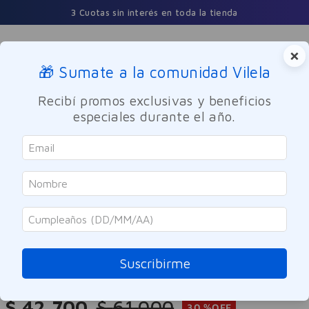
3 Cuotas sin interés en toda la tienda
×
🎁 Sumate a la comunidad Vilela
Buscar
Recibí promos exclusivas y beneficios
especiales durante el año.
Dermocosmetica
Facial
Despigmentante
Caviahue
Serum C + Antioxidante Caviahue
30ml
Suscribirme
Referencia
:
-319144
$
42
.
700
$
61
.
000
30 %
OFF