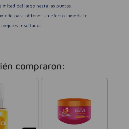
mitad del largo hasta las puntas.
húmedo para obtener un efecto inmediato.
mejores resultados.
ién compraron:
Sedal
Crema 
Lumino