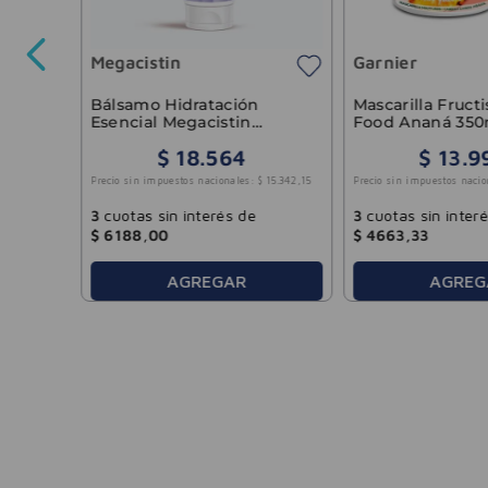
Megacistin
Garnier
6363
,
64
Bálsamo Hidratación
Mascarilla Fructi
Esencial Megacistin
Food Ananá 350
Therapy 200ml
$
18
.
564
$
13
.
9
Precio sin impuestos nacionales:
$
15
.
342
,
15
Precio sin impuestos nacio
3
cuotas sin interés de
3
cuotas sin inter
$
6188
,
00
$
4663
,
33
AGREGAR
AGREG