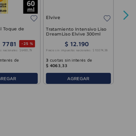
Elvive
Precio sin 
l Toque de
Tratamiento Intensivo Liso
DreamLiso Elvive 300ml
$
7781
$
12
.
190
-
25 %
3
cuotas
Precio sin impuestos nacionales:
$
10
.
074
,
38
s nacionales:
$
6430
,
79
$
2427
,
3
cuotas sin interés de
interés de
$
4063
,
33
GREGAR
AGREGAR