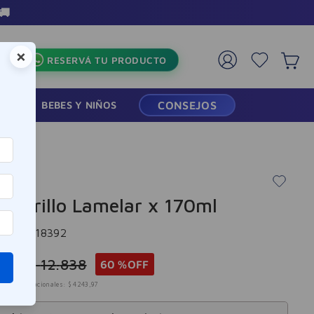
🚚
×
RESERVÁ TU PRODUCTO
RMACIA
BEBES Y NIÑOS
CONSEJOS
mme
m Brillo Lamelar x 170ml
cia
:
-318392
35
$
12
.
838
60 %
OFF
mpuestos nacionales:
$
4243
,
97