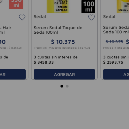
Sedal
Sedal
Sérum Seda
s Hair
Serum Sedal Toque de
Seda 100 ml
ml
Seda 100ml
90
$
10
.
375
$
10
.
375
nales:
$
11
.
561
,
98
Precio sin impuestos nacionales:
$
8574
,
38
Precio sin impuesto
és de
3
cuotas sin interés de
3
cuotas sin 
$
3458
,
33
$
2593
,
75
A
AR
AGREGAR