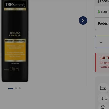
¡Aprov
3
cuota
Podés 
－
¡ÚLT
Si es
canti