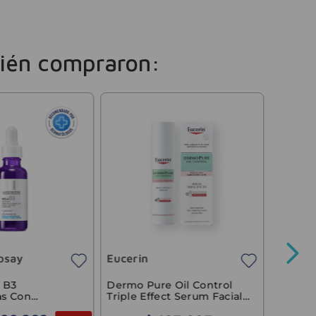
ién compraron:
Cicatri
Serum 
C Anti
osay
Eucerin
Precio sin 
 B3
Dermo Pure Oil Control
s Con
Triple Effect Serum Facial
a La Roche-
Anti Imperfecciones