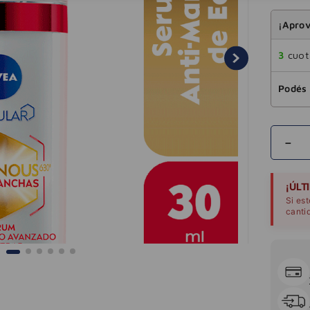
¡Aprov
3
cuota
Podés 
－
¡ÚLT
Si es
canti