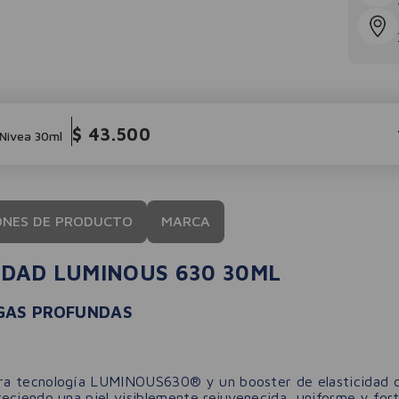
$
43
.
500
Nivea 30ml
ONES DE PRODUCTO
MARCA
EDAD LUMINOUS 630 30ML
UGAS PROFUNDAS
ora tecnología LUMINOUS630® y un booster de elasticidad 
eciendo una piel visiblemente rejuvenecida, uniforme y fort