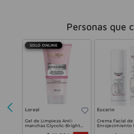
Personas que 
SOLO ONLINE
 Serum
Loreal
Eucerin
94
.
185
,
12
Gel de Limpieza Anti-
Crema Facial de 
manchas Glycolic-Bright
Enrojecimiento 
L'Oréal 150ml
Eucerin 50ml