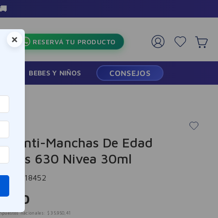
🚚
×
RESERVÁ TU PRODUCTO
RMACIA
BEBES Y NIÑOS
CONSEJOS
um Anti-Manchas De Edad
inous 630 Nivea 30ml
cia
:
-318452
3
.
500
mpuestos nacionales:
$
35
.
950
,
41