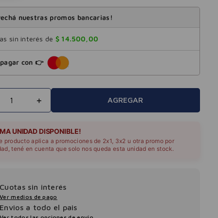
echá nuestras promos bancarias!
s sin interés de
$
14
.
500
,
00
pagar con 👉
＋
AGREGAR
IMA UNIDAD DISPONIBLE!
te producto aplica a promociones de 2x1, 3x2 u otra promo por
dad, tené en cuenta que solo nos queda esta unidad en stock.
Cuotas sin interés
Ver medios de pago
Envios a todo el pais
Ver todos las opciones de envio