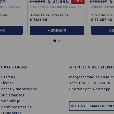
$
21
.
995
$
70
Posay 30ml
$
43
.
990
$
166
.
337
-
50 %
nales:
$
92
.
454
,
55
Precio sin impuestos nacionales:
$
18
.
177
,
69
Precio sin impuesto
és de
3
cuotas sin interés de
3
cuotas sin 
$
7331
,
66
$
33
.
267
,
40
AGREGAR
A
AR
CATEGORÍAS
ATENCIÓN AL CLIENT
Ofertas
info@farmaciasvilela.c
Electro
Tel.:
+54 11 3393 5436
Bebés y maternidad
Chatear por whatsapp
Suplementos
Maquillaje
BOTÓN DE ARREPENTIMI
Dermocosmética
Fragancias