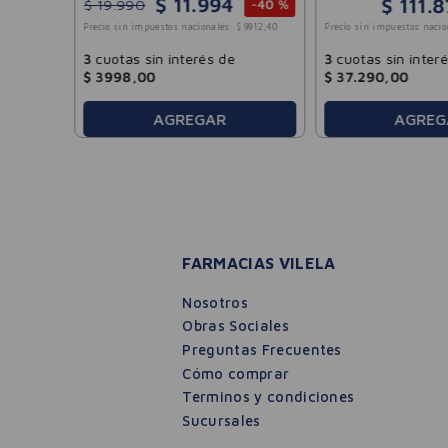
$
11
.
994
$
111
.
8
$
19
.
990
-
40 %
Precio sin impuestos nacio
Precio sin impuestos nacionales:
$
9912
,
40
3
cuotas sin inter
3
cuotas sin interés de
$
37
.
290
,
00
$
3998
,
00
AY
AGREGAR
AGREG
FARMACIAS VILELA
Nosotros
Obras Sociales
Preguntas Frecuentes
Cómo comprar
Terminos y condiciones
Sucursales