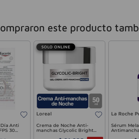
compraron este producto tamb
SOLO ONLINE
Loreal
La Roche P
Crema de Noche Anti-
Sérum Mela
Día Anti
manchas Glycolic Bright
Antimancha
FPS 30
Loreal 50ml
Niacinamid