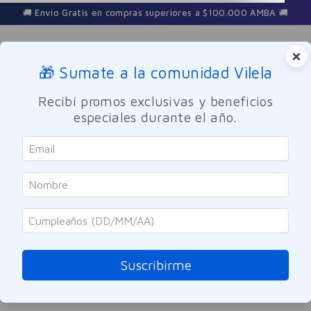
🚚 Envío Gratis en compras superiores a $100.000 AMBA 🚚
×
🎁 Sumate a la comunidad Vilela
Buscar
Recibí promos exclusivas y beneficios
especiales durante el año.
DESCRIPCIÓN
FICHA TÉCNICA
OPINIONES DE PRODUCTO
Suscribirme
MARCA