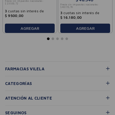
Precio sin impuestos nacionales:
$
23
.
553
,
72
Precio sin impuestos nacionales:
$
40
.
115
,
70
3
cuotas sin interés de
3
cuotas sin interés de
$
9500
,
00
$
16
.
180
,
00
AGREGAR
AGREGAR
FARMACIAS VILELA
CATEGORÍAS
ATENCIÓN AL CLIENTE
SEGUINOS