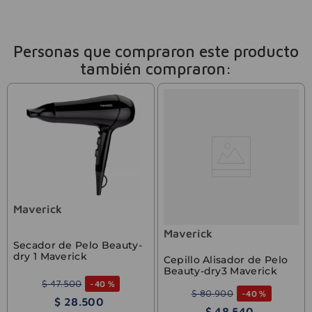
Personas que compraron este producto
también compraron:
Maverick
Maverick
Secador de Pelo Beauty-
dry 1 Maverick
Cepillo Alisador de Pelo
Beauty-dry3 Maverick
$
47
.
500
-
40 %
$
80
.
900
-
40 %
$
28
.
500
$
48
.
540