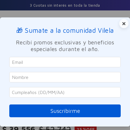
3 Cuotas sin interés en toda la tienda
×
🎁 Sumate a la comunidad Vilela
Buscar
Recibí promos exclusivas y beneficios
especiales durante el año.
Electro
Belleza
Silfab
Secador De Pelo Heat Expert
BY520S
Suscribirme
Referencia
:
-310113
$
39
.
556
$
52
.
742
25 %
OFF