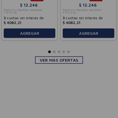
$
12
.
246
$
12
.
246
Precio sin impuestos nacionales:
Precio sin impuestos nacionales:
$
10
.
121
,
20
$
10
.
121
,
20
3
cuotas sin interés de
3
cuotas sin interés de
$
4082
,
21
$
4082
,
21
AGREGAR
AGREGAR
VER MÁS OFERTAS