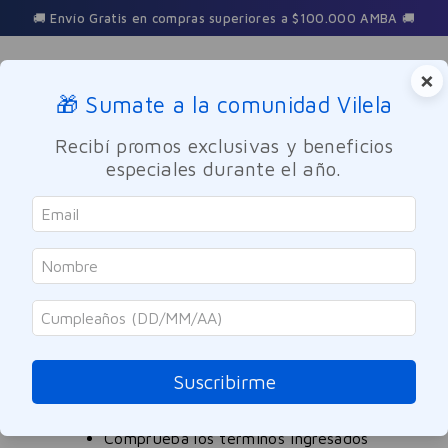
🚚 Envío Gratis en compras superiores a $100.000 AMBA 🚚
×
🎁 Sumate a la comunidad Vilela
Buscar
Recibí promos exclusivas y beneficios
especiales durante el año.
satial-food-en-polvo-original-50gr
OOPS!
No encontramos ningún resultado para
"
satial-food-en-polvo-original-50gr
"
Suscribirme
¿Qué debo hacer?
Comprueba los términos ingresados