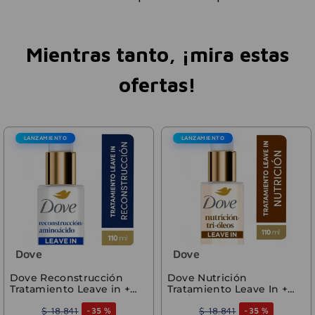
Mientras tanto, ¡mira estas
ofertas!
LANZAMIENTO
LANZAMIENTO
Dove
Dove
Dove Reconstrucción
Dove Nutrición
Tratamiento Leave in +
Tratamiento Leave In +
Aminoácidos 110ml
Tri-Óleos 110 ml
$
18
.
841
$
18
.
841
-
35 %
-
35 %