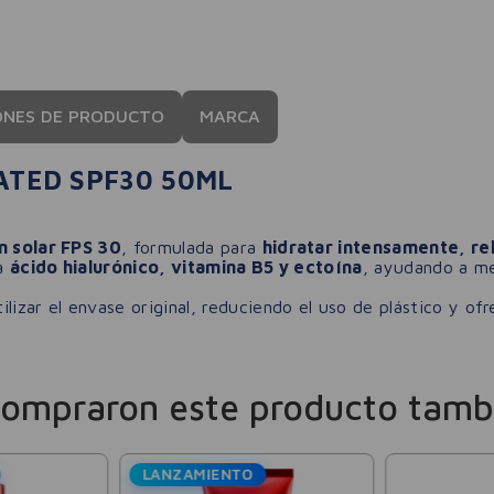
ONES DE PRODUCTO
MARCA
ATED SPF30 50ML
n solar FPS 30
, formulada para
hidratar intensamente, rel
na
ácido hialurónico, vitamina B5 y ectoína
, ayudando a mej
lizar el envase original, reduciendo el uso de plástico y of
compraron este producto tamb
LANZAMIENTO