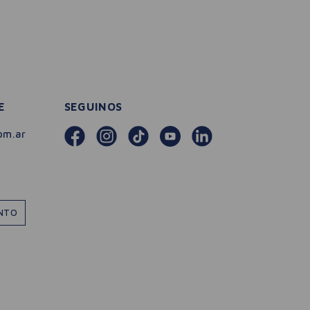
E
SEGUINOS
om.ar
ENTO