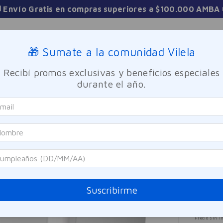
 Envío Gratis en compras superiores a $100.000 AMBA 
Sucursales
🎁 Sumate a la comunidad Vilela
Recibí promos exclusivas y beneficios especiales
TICA
FRAGANCIAS
CUIDADO PERSONAL
BIENESTAR Y FA
durante el año.
lu B5 Suractivated SPF30 50ml
La Roc
Refi
50m
Referen
Suscribirme
$
12
Precio sin i