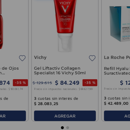
Vichy
La Roche P
 de Ojos
Gel Liftactiv Collagen
Refill Hyalu
n
Specialist 16 Vichy 50ml
Suractivate
hy 15ml
874
$
84
.
249
$
1
$
129
.
615
-
35 %
-
35 %
Precio sin impuesto
nales:
$
80
.
061
,
74
Precio sin impuestos nacionales:
$
69
.
627
,
89
3
cuotas sin 
és de
3
cuotas sin interés de
$
42
.
489
,
00
$
28
.
083
,
25
AR
AGREGAR
A