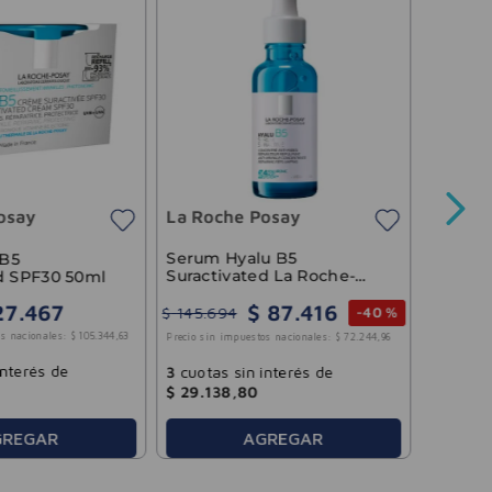
Contor
Antiag
osay
La Roche Posay
$
32
.
29
Precio sin 
Serum Hyalu B5
 B5
Suractivated La Roche-
d SPF30 50ml
Posay 30ml
$
87
.
416
27
.
467
$
145
.
694
-
40 %
3
cuotas
s nacionales:
$
105
.
344
,
63
Precio sin impuestos nacionales:
$
72
.
244
,
96
$
8612
,
interés de
3
cuotas sin interés de
$
29
.
138
,
80
AGREGAR
GREGAR