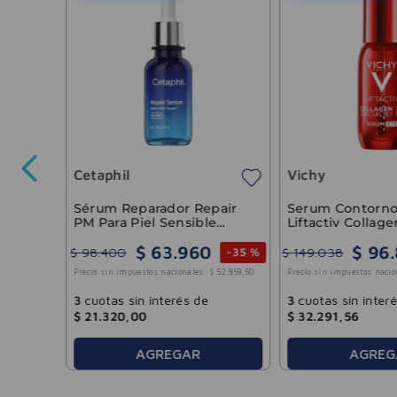
Cetaphil
Vichy
6
-
40 %
84
.
261
,
32
Sérum Reparador Repair
Serum Contorno
PM Para Piel Sensible
Liftactiv Collage
Cetaphil 30ml
Specialist 16 Vic
$
63
.
960
$
96
.
$
98
.
400
$
149
.
038
-
35 %
Precio sin impuestos nacionales:
$
52
.
859
,
50
Precio sin impuestos nacio
3
cuotas sin interés de
3
cuotas sin inter
$
21
.
320
,
00
$
32
.
291
,
56
AGREGAR
AGREG