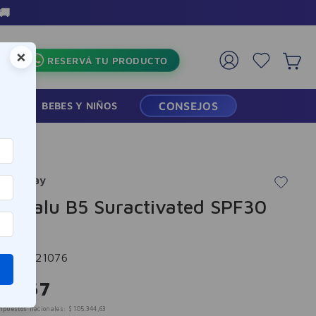
🚚
×
RESERVÁ TU PRODUCTO
RMACIA
BEBES Y NIÑOS
CONSEJOS
he Posay
ll Hyalu B5 Suractivated SPF30
l
cia
:
-321076
7
.
467
mpuestos nacionales:
$
105
.
344
,
63