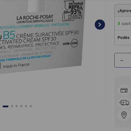
¡Aprov
3
cuota
Podés 
－