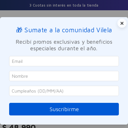
3 Cuotas sin interés en toda la tienda
×
🎁 Sumate a la comunidad Vilela
Buscar
Recibí promos exclusivas y beneficios
especiales durante el año.
Perfumes y Fragancias
Hombres
Bensimon
Red Eau de Parfum Bensimon
100ml
Suscribirme
Referencia
:
-314375
$
48
.
990