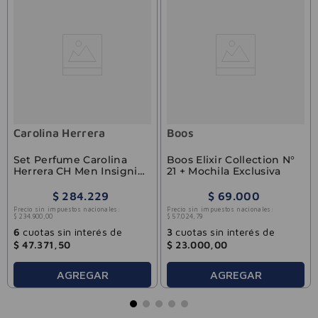
Carolina Herrera
Boos
Set Perfume Carolina
Boos Elixir Collection N°
Herrera CH Men Insignia
21 + Mochila Exclusiva
Leather EDP Hombre
100ml
$
284
.
229
$
69
.
000
Precio sin impuestos nacionales:
Precio sin impuestos nacionales:
$
234
.
900
,
00
$
57
.
024
,
79
6
cuotas sin interés de
3
cuotas sin interés de
$
47
.
371
,
50
$
23
.
000
,
00
AGREGAR
AGREGAR